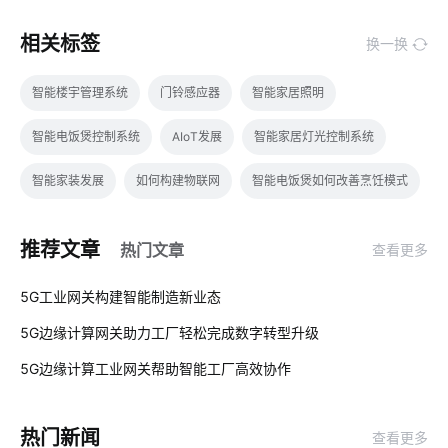
相关标签
换一换
智能楼宇管理系统
门铃感应器
智能家居照明
智能电饭煲控制系统
AIoT发展
智能家居灯光控制系统
智能家装发展
如何构建物联网
智能电饭煲如何改善烹饪模式
智慧校园方案公司
智能照明应用
智能鞋柜发展
推荐文章
热门文章
查看更多
物理网应用服务
工业智能节电系统
怎样选择智能门锁
01
5G工业网关构建智能制造新业态
智慧校园开发公司
智能家居品牌排行
智能酒店客房控制系统
5G边缘计算网关助力工厂轻松完成数字转型升级
02
智能家居水循环设计方案
物联网发展历程
IoT模块选择
5G边缘计算工业网关帮助智能工厂高效协作
03
黑客攻击
智能家居
交通运输行业
智能家电好用吗
热门新闻
查看更多
智能车间管理系统
物联网标准
温湿度传感器公司