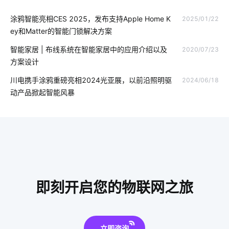
涂鸦智能亮相CES 2025，发布支持Apple Home K
2025/01/22
自动充电桩
车牌识别系统
智能传感器案例
ey和Matter的智能门锁解决方案
AI人脸识别系统
温湿度传感器有哪些类型
智能系统方案
智能家居 | 布线系统在智能家居中的应用介绍以及
2020/07/23
方案设计
生产能耗系统
智能家居一体化别墅解决方案
川电携手涂鸦重磅亮相2024光亚展，以前沿照明驱
2024/06/18
智能体脂开发秤方案
家庭指纹防盗智能门锁
智能路灯
动产品掀起智能风暴
酒店节能方案
智能传感器产业现状
老年智能手环
智能马桶对传统马桶的冲击
物联网项目关键点所在
智能垃圾桶隐藏功能
智能家庭影院解决方案
智能电子体温计设计方案
燃气报警器智能化设计
即刻开启您的物联网之旅
智能家居电路安装
医疗领域中物联网技术应用
立即咨询