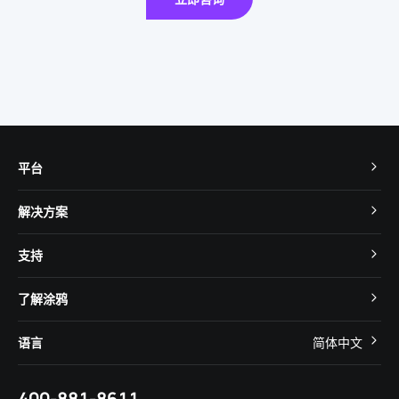
平台
TuyaOS
解决方案
MCU 接入
Cube 智慧私有云
支持
App SDK
智慧酒店
开发者社区
智能小程序
了解涂鸦
智慧租住
帮助中心
IoT Core
关于我们
智慧商照
语言
简体中文
在线咨询
Tuya Cobuilder
涂鸦新闻
智慧全屋&地产
简体中文
技术支持
400-881-8611
合规资质