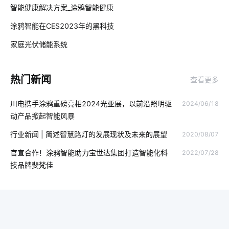
01
智能健康解决方案_涂鸦智能健康
智慧酒店设备有哪些
智能家居报警技术优势
涂鸦智能在CES2023年的黑科技
02
智能睡眠监测带产品功能
无线投影
智能电饭煲开发
家庭光伏储能系统
03
智能灯控
智慧便利店方案
智能设计
智慧城市
热门新闻
查看更多
智能家居作用
智能标签
智能家居控制系统功能
川电携手涂鸦重磅亮相2024光亚展，以前沿照明驱
2024/06/18
智能扫地机器人功能有什么用处
物联网专用卡
物联网机器
动产品掀起智能风暴
智慧家居新风系统
人工智能传感器有哪些
行业新闻 | 简述智慧路灯的发展现状及未来的展望
2020/08/07
酒店式公寓系统方案
智能温控解决方案
智能垃圾桶方案解读
官宣合作！涂鸦智能助力宝世达集团打造智能化科
2022/07/28
技品牌斐梵佳
湿度传感器的发展前景
智慧酒店功能模块组成
智能马桶好用在哪
智能家居控制
IoT产品开发
阿里云
智能净水器普及程度不高原因
zigbee智能家居系统