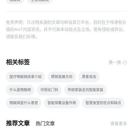
免责声明：凡注明来源的文章均转自其它平台，目的在于传递有价
值的AIoT内容资讯，并不代表本站观点及立场。若有侵权或异议，
请联系我们处理。
相关标签
换一换
医疗物联网改革介绍
照明发展方向
黑客攻击
什么是物联网
可视化门铃
传统家装走向智能家装
物联网是什么意思
智能穿戴设备作用
智慧食堂的优点和缺点
云计算体系结构体系结构
智能传感器案例
全新智能门锁
推荐文章
热门文章
查看更多
别墅智能家居系统
智慧食堂案例分享
家庭物联网