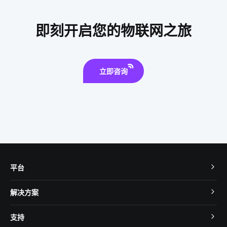
体脂秤APP开发
UPS系统
加快5G网络商用进程途径
即刻开启您的物联网之旅
智能开发
门磁有哪些优势
IoT安全吗
IoT平台如何选择
立即咨询
平台
TuyaOS
解决方案
MCU 接入
Cube 智慧私有云
支持
App SDK