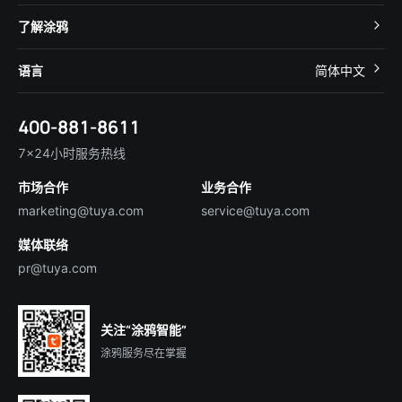
智慧酒店
开发者社区
智能小程序
了解涂鸦
智慧租住
帮助中心
IoT Core
关于我们
智慧商照
语言
简体中文
在线咨询
Tuya Cobuilder
涂鸦新闻
智慧全屋&地产
简体中文
技术支持
400-881-8611
合规资质
智慧楼宇
English
行业百科
7×24小时服务热线
投资者关系
市场合作
业务合作
服务商合作
marketing@tuya.com
service@tuya.com
媒体联络
pr@tuya.com
关注“涂鸦智能”
涂鸦服务尽在掌握