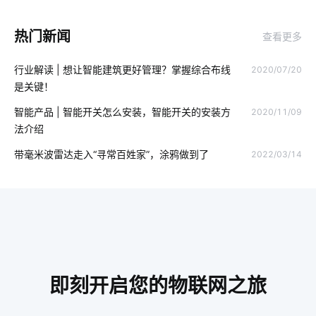
空气检测仪解决方案
共享充电桩
物联网影响
热门新闻
查看更多
智能门锁芯片
IoT模块选择
智能家居生活
行业解读 | 想让智能建筑更好管理？掌握综合布线
2020/07/20
穿戴设备芯片特点
智慧座舱
指纹锁发展趋势
移动物联网
是关键！
单身公寓智能解决方案
智能家居中最大的赢家
智能牙刷
智能产品 | 智能开关怎么安装，智能开关的安装方
2020/11/09
法介绍
智慧酒店的优势
智能体脂秤开发方案
智能家居模式
带毫米波雷达走入“寻常百姓家”，涂鸦做到了
2022/03/14
智慧酒店客房的功能
物联网设备
智能感应垃圾桶
智慧食堂开发解决方案
智能照明系统开发
智能家居传感器开发
安装空调有用吗
工业物联网的影响
智能电子体脂秤方案
智慧食堂案例分享
即刻开启您的物联网之旅
智慧食堂包括哪些内容
智能家居的远程控制