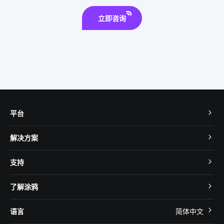
智能家居网关系统
数字控制器
智能环境监测系统
立即咨询
平台
TuyaOS
解决方案
MCU 接入
Cube 智慧私有云
支持
App SDK
智慧酒店
开发者社区
智能小程序
了解涂鸦
智慧租住
帮助中心
IoT Core
关于我们
智慧商照
语言
简体中文
在线咨询
Tuya Cobuilder