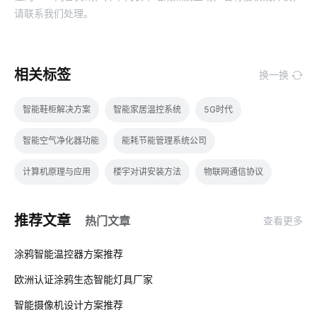
请联系我们处理。
相关标签
换一换
智能鞋柜解决方案
智能家居温控系统
5G时代
智能空气净化器功能
能耗节能管理系统公司
计算机原理与应用
楼宇对讲安装方法
物联网通信协议
智慧酒店方案公司
怎么判断智能淋浴房质量的好坏
中控屏
推荐文章
热门文章
查看更多
智能传感器开发商
无人便利店的概念是什么
节能管理
01
涂鸦智能温控器方案推荐
工业生产设备节能降耗方案
智能餐具消毒方案分析
欧洲认证涂鸦生态智能灯具厂家
02
物联网通信
物联网原理
智能家居品牌
智能摄像机设计方案推荐
03