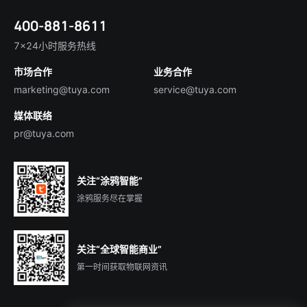
涂鸦新闻
智慧全屋&地产
简体中文
技术支持
400-881-8611
合规资质
智慧楼宇
English
行业百科
7×24小时服务热线
投资者关系
市场合作
业务合作
服务商合作
marketing@tuya.com
service@tuya.com
媒体联络
pr@tuya.com
关注“涂鸦智能”
涂鸦服务尽在掌握
关注“全球智能商业”
第一时间获取物联网资讯