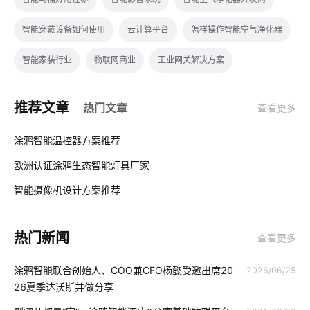
智能穿戴设备如何使用
云计算平台
怎样操作智能空气净化器
智能家装行业
物联网商业
工业网关解决方案
如何挑选理疗仪
二氧化碳传感器开发
智能家居智能化
推荐文章
热门文章
查看更多
楼宇管理系统
智慧办公空间方案
智能防盗报警系统
01
涂鸦智能温控器方案推荐
工业设备
空调寿命延长
智能健康方案模块
欧洲认证涂鸦生态智能灯具厂家
02
电动平衡车原理
酒店式公寓系统方案
网络摄像机
智能摄像机设计方案推荐
03
移动智能家居
个护健康产品
智慧图书馆十大厂家
热门新闻
查看更多
物联网统计列表
弱电系统
物联网芯片
涂鸦智能联合创始人、COO兼CFO杨懿受邀出席20
2026/06/25
智能门锁是怎样影响未来的生活
智慧图书馆设备厂家
26夏季达沃斯并做分享
工业能源解决方案
智能家居系统实用功能
节电系统市场分析