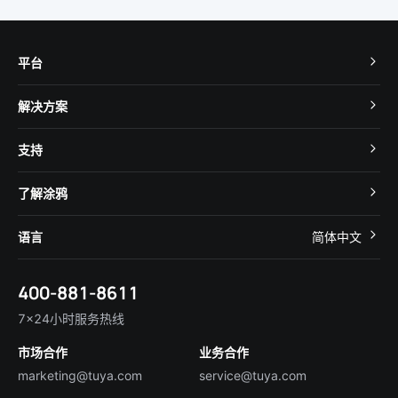
平台
TuyaOS
解决方案
MCU 接入
Cube 智慧私有云
支持
App SDK
智慧酒店
开发者社区
智能小程序
了解涂鸦
智慧租住
帮助中心
IoT Core
关于我们
智慧商照
语言
简体中文
在线咨询
Tuya Cobuilder
涂鸦新闻
智慧全屋&地产
简体中文
技术支持
400-881-8611
合规资质
智慧楼宇
English
行业百科
7×24小时服务热线
投资者关系
市场合作
业务合作
服务商合作
marketing@tuya.com
service@tuya.com