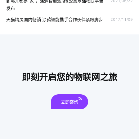
到哪儿都是“家”，涂鸦智能酒店&公寓基础物联平台
2021/06/22
发布
二氧化碳传感器设计
天然气报警器设计方案
天猫精灵国内畅销 涂鸦智能携手合作伙伴紧跟脚步
2017/11/09
血糖检测仪方案设计
单片计算机应用
智能家居发展
物联网技术
智能家居温控系统
智能家居产品设计
智能家居在卧室中的表现如何吸引消费者
弱电工程
智能扫地机器人功能
智能锁指纹识别隐患
即刻开启您的物联网之旅
智能垃圾桶方案解读
IoT蓝牙解决方案
能源监测
智能家居传统家居相比谁更胜一筹
智能电子体温计设计方案
立即咨询
智慧食堂方案公司