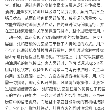
合。例如，通过内置的高精度毫米波雷达或红外传感器，
油烟机能够实时监测灶具区域的温度变化、蒸汽浓度甚至
锅具状态，从而自动判断烹饪阶段，智能调节风量大小。
它能在爆炒时瞬间强劲启动，在炖煮时保持低噪运行，并
在烹饪结束后延时关闭确保废气排净，整个过程无需用户
手动干预，真正实现了“想到即做到”的智慧体验。 在交互
层面，涂鸦智能的方案彻底革新了人机沟通的方式。用户
不仅可以通过机身触摸屏进行操控，更能通过涂鸦智能家
居App进行远程监视与控制。下班路上，用户可以提前启
动油烟机的换气模式；家人烹饪时，你可以通过App查看
厨房环境状态；设备出现油网堵塞或需要维护时，会主动
向用户发送提醒。此外，方案支持语音控制功能，用户只
需一句指令，即可实现开关机、风量调节等操作，让烹饪
过程更加便捷安全。 涂鸦智能方案最显著的优势在于其强
大的生态互联能力。一台涂鸦赋能的智能油烟机，不再是
厨房中的信息孤岛，而是整个家庭智能系统的有机组成部
分。它可以与燃气灶联动，灶具点火的同时油烟机自动启