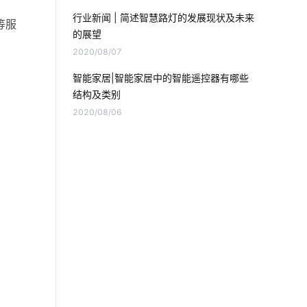
计算机原理与应用
行车记录仪的作用
行业新闻 | 简述智慧路灯的发展现状及未来
等服
的展望
生产降耗方案设计
智慧节电方案公司
2020/08/07
选购抽油烟机六个小技巧
智能家居|智能家居中的智能遥控器有哪些
结构及类别
工业降耗方案设计
如何构建物联网
2020/08/06
全球物联网发展
智能消毒柜方案
无源物联网
智能化取暖器
物流车辆GPS
IoT如何变革服务新时代
温湿度传感器方案设计
楼宇自控系统功能
楼宇智能化解决方案
工业物联网的影响
智能净水器的功能