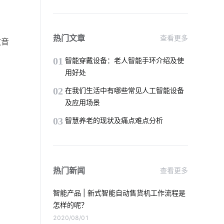
选购智能门锁要点
移动智能家居
传统家居和智能家居
零碳
热门文章
查看更多
放音
智能家居管理系统
智能照明系统方案
01
智能穿戴设备：老人智能手环介绍及使
用好处
智能家居系统推荐
智能宠物
02
在我们生活中有哪些常见人工智能设备
及应用场景
5G网络商用进程
智能门锁突出的特点
03
智慧养老的现状及痛点难点分析
智能家空调系统
气体传感器智能化设计
智能家居在客厅中的表现如何吸引消费者
热门新闻
查看更多
物联网就业前景
智能网关系统
智能产品 | 新式智能自动售货机工作流程是
智慧酒店节电系统设计
物联网时代
怎样的呢？
2020/08/01