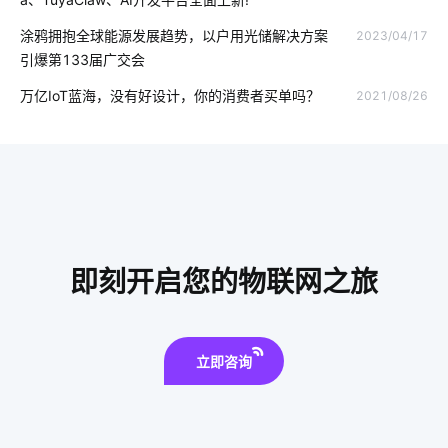
物联网的优势
全球物联网发展受哪些影响
智能健康硬件
涂鸦拥抱全球能源发展趋势，以户用光储解决方案
2023/04/17
引爆第133届广交会
无线智能家居系统
智能枕头的方案设计
门禁系统
万亿IoT蓝海，没有好设计，你的消费者买单吗？
2021/08/26
可穿戴传感器开发方案
物联网新闻
医疗物联网解决方案
天然气报警器解决方案
智能家居设计方案
智能传感器方案设计
智能水龙头设计方案
安装门磁有哪些优势
物联网如何正确理解
即刻开启您的物联网之旅
智慧办公空间设计方案
智能影音系统
数据中心设计发展
楼宇管理系统
立即咨询