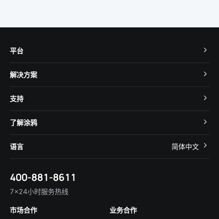
平台
TuyaOS
解决方案
MCU 接入
Cube 智慧私有云
支持
App SDK
智慧酒店
开发者社区
智能小程序
了解涂鸦
智慧租住
帮助中心
IoT Core
关于我们
智慧商照
语言
简体中文
在线咨询
Tuya Cobuilder
涂鸦新闻
智慧全屋&地产
简体中文
技术支持
400-881-8611
合规资质
智慧楼宇
English
行业百科
7×24小时服务热线
投资者关系
市场合作
业务合作
服务商合作