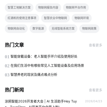
智慧工地解决方案
物联网报告内容
物联网平台作用
红酒柜的使用注意事项
智慧农业中物联网
物联网环境
物联网自动化
数字能源
无线智能系统方案
物联网政策
医疗物联网改革介绍
人工智能发展
智能家居窗帘系统
热门文章
查看更多
智能遥控器
Matter电工方案
车辆管理流程
物联网平台
01
智能穿戴设备：老人智能手环介绍及使用好处
智能鞋柜灭菌器对智能家居的影响
如何理解物联网
02
在我们生活中有哪些常见人工智能设备及应用场景
加快5G网络商用进程途径
指纹智能门锁安全性
人因照明
03
智慧养老的现状及痛点难点分析
软件开发
智能用电的意义
智慧食堂设计方案
热门新闻
查看更多
智能睡眠监测带如何检测睡眠
开发方案
物联网设备
涂鸦智能2026开发者大会 | AI 生活助手Hey Tuy
2026/04/23
物理理疗仪
电动平衡车的构造
智能家居系统开发
a、TuyaClaw、AI开发平台全面上新!