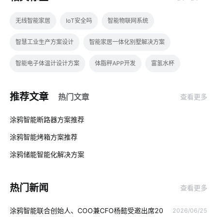
无线智能家居
IoT安全吗
智能物联网系统
智慧工业生产方案设计
智能家居一体化别墅解决方案
智能电子体温计设计方案
体脂秤APP开发
富氢水杯
智能节能解决方案公司
磁光效应传感器有哪些
推荐文章
热门文章
查看更多
磁光效应传感器解决方案
物联网学习平台
智慧便利店方案
01
涂鸦智能断路器方案推荐
室内蓝牙温湿度传感器
智能教育物联网如何应用
涂鸦智能烤箱方案推荐
02
物联网发展历程
手机控制电灯原理
物联网市场
涂鸦储能智能化解决方案‌
03
智能家居控制系统主要功能
智能互动教学设备优势
热门新闻
查看更多
工业互联网
智慧工业应用实例
温控品类智能化方案
涂鸦智能联合创始人、COO兼CFO杨懿受邀出席20
2026/06/25
摄像头系统
移动电源芯片
太阳能光伏发电