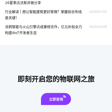
26夏季达沃斯并做分享
我们触手可及的智能家居有哪些
加湿器作用
行业解读 | 想让智能建筑更好管理？掌握综合布线
2020/07/20
是关键！
智能门锁解锁方式
智能小家电公司
涂鸦智能与火山引擎达成重磅合作，亿元补贴全力
2025/02/28
智能家居在客厅中的表现如何吸引消费者
现代生活的智能产品
构建AIoT开发者生态
智能马桶对传统马桶的冲击
量子传感器设计方案
智慧酒店功能模块组成
家庭防盗智能门锁
智能奶瓶实用吗
智慧教室方案厂家
matter协议
智能垃圾桶几项隐藏功能
电磁传感器智能化设计
IoT是什么意思
智慧园区系统方案
即刻开启您的物联网之旅
智能产品方案
最流行的智能马桶
智能水龙头市场前景
5G技术
音频和图像信号处理
智能冰箱
物联网改变
立即咨询