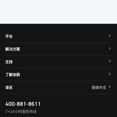
平台
TuyaOS
解决方案
MCU 接入
Cube 智慧私有云
支持
App SDK
智慧酒店
开发者社区
智能小程序
了解涂鸦
智慧租住
帮助中心
IoT Core
关于我们
智慧商照
语言
简体中文
在线咨询
Tuya Cobuilder
涂鸦新闻
智慧全屋&地产
简体中文
技术支持
400-881-8611
合规资质
智慧楼宇
English
行业百科
7×24小时服务热线
投资者关系