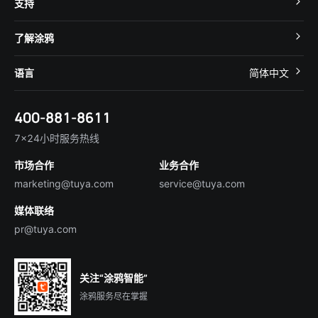
支持
App SDK
智慧酒店
开发者社区
智能小程序
了解涂鸦
智慧租住
帮助中心
IoT Core
关于我们
智慧商照
语言
简体中文
在线咨询
Tuya Cobuilder
涂鸦新闻
智慧全屋&地产
简体中文
技术支持
400-881-8611
合规资质
智慧楼宇
English
行业百科
7×24小时服务热线
投资者关系
市场合作
业务合作
服务商合作
marketing@tuya.com
service@tuya.com
媒体联络
pr@tuya.com
关注“涂鸦智能”
涂鸦服务尽在掌握