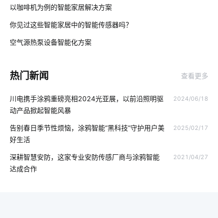
01
以咖啡机为例的智能家居解决方案
护眼照明
智能小家电
物联网统计
智慧酒店智能客房系统
你见过这些智能家居中的智能传感器吗？
02
智能电饭煲系统设计
智能家庭防盗指纹门锁
空气源热泵设备智能化方案
03
智能家居集中控制系统
物联网的预测性维护应如何去做
热门新闻
查看更多
空调究竟怕什么
移动智能家居
自动化
电热水器
川电携手涂鸦重磅亮相2024光亚展，以前沿照明驱
2024/06/18
我们触手可及的智能家居有哪些
智能门锁是怎样影响未来的生活
动产品掀起智能风暴
开发方案
智能睡眠监测带介绍
交流充电桩
告别春日季节性烦恼，涂鸦智能“黑科技”守护用户美
2025/02/17
好生活
智能门锁报警芯片
智能节能灯
智能家居发展原因
深耕智慧安防，这家专业安防传感厂商与涂鸦智能
2021/04/27
国内智能净水器
IoT方案模块
穿戴传感器开发方案
达成合作
家居智能化方案
物联网与智能设备
智能健康秤
照明产品
智能应用
工厂节能方案设计
智慧养老
智慧酒店设计案例