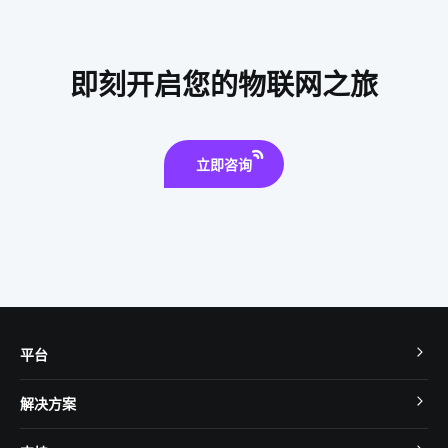
智能家居品牌排行
智能系统方案
智能马桶与传统马桶
IoT是什么
儿童智能手表
只能插座
即刻开启您的物联网之旅
立即咨询
平台
TuyaOS
解决方案
MCU 接入
Cube 智慧私有云