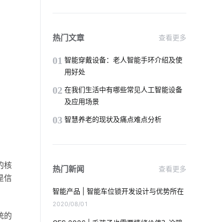
智慧食堂方案设计
智能空调床垫
智慧路灯
智能黑板
热门文章
查看更多
智能消毒锅有哪些好处
智能电子产品
01
智能穿戴设备：老人智能手环介绍及使
用好处
酒精测试仪方案商
选购智能门锁要点
02
在我们生活中有哪些常见人工智能设备
及应用场景
激光传感器开发
Matter解决方案
03
智慧养老的现状及痛点难点分析
智能照明系统开发
智能产品开发是多久
蓝牙方案分类
照明产品开发
的核
热门新闻
查看更多
智能穿戴设备作用
是信
智能产品 | 智能车位锁开发设计与优势所在
共享按摩椅app发展趋势
2020/08/01
统的