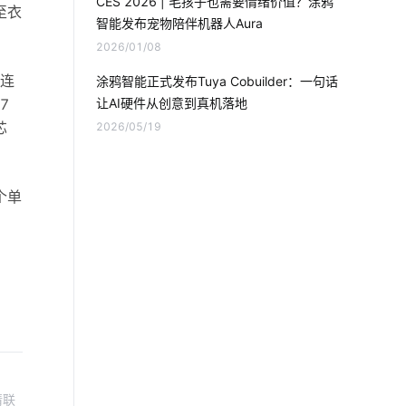
CES 2026 | 毛孩子也需要情绪价值？涂鸦
老年智能手环方案
至衣
智能发布宠物陪伴机器人Aura
2026/01/08
智能家居迅速发展原因
网连
涂鸦智能正式发布Tuya Cobuilder：一句话
智慧停车场硬件开发
7
让AI硬件从创意到真机落地
芯
2026/05/19
智慧办公空间设计案例
智能化办公
指纹智能门锁安装步骤
个单
。
智慧酒店控制方案
物联网芯片技术
智能锁发展地步
智能盆栽
pid传感器的特性
无人值守方案
门磁有哪些优势
智能环境监测系统
蓝牙mesh
智能慢煮机方案
请联