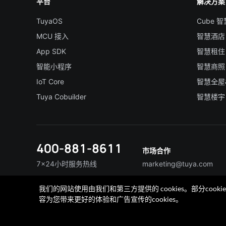
平台
解决方案
TuyaOS
Cube 
MCU 接入
智慧酒店
App SDK
智慧租住
智能小程序
智慧商照
IoT Core
智慧全屋
Tuya Cobuilder
智慧楼宇
400-881-8611
市场合作
7×24小时服务热线
marketing@tuya.com
我们的网站使用由我们和第三方提供的 cookies。部分co
联系我们
加入我们
TuyaExpo
App 商城
容为您带来更好的体验和广告宣传的cookies。
法律声明
隐私协议
加州隐私权利声明
服务条款
廉正合