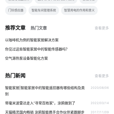
门铃感应器
智能车间管理系统
智慧用电的作用和意义
led灯品牌排行
一氧化碳传感器设计方案
智能化办公
推荐文章
热门文章
查看更多
物联网app开发
云计算体系结构体系结构
01
以咖啡机为例的智能家居解决方案
智能鞋柜灭菌器对智能家居的影响
智能云
家用智能机器人
你见过这些智能家居中的智能传感器吗？
02
行车记录仪的作用是什么
智能马桶好用在哪
物联网产业
空气源热泵设备智能化方案
03
工业生产节能方案
最流行的智能马桶
温控面板
热门新闻
查看更多
天然气报警器解决方案
什么是物联网应用技术
智能家居|智能家居中的智能遥控器有哪些结构及类
2020/08/06
智能工厂系统集成商
工业互联网
虹膜识别技术
别
智能家居照明优势
物联网芯片技术
智能家居
带毫米波雷达走入“寻常百姓家”，涂鸦做到了
2022/03/14
智能家居控制
智能建筑
ZigBee在智能家居市场的发展趋势
天猫精灵国内畅销 涂鸦智能携手合作伙伴紧跟脚步
2017/11/09