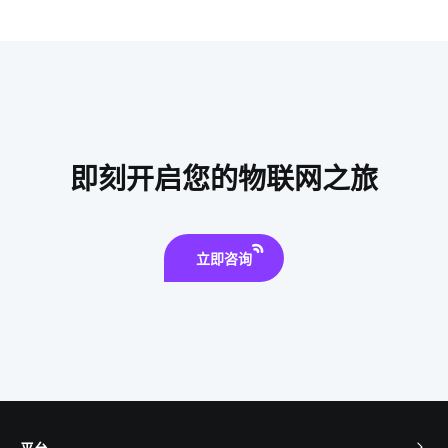
智慧食堂人脸识别系统设计
如何理解物联网
智能语音
智能空气净化器
智能家居品牌排行
数字化工厂解决方案
智能建筑开发
智能农业大棚
智能家居平台
智能家居迅速发展原因
传统家居和智能家居
取暖方案
即刻开启您的物联网之旅
智能健康秤
生物传感器方案设计
球灯泡智能
工业能耗系统设计方案
立即咨询