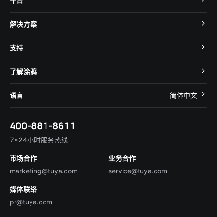
平台
TuyaOS
解决方案
MCU 接入
Cube 智慧私有云
支持
App SDK
智慧酒店
开发者社区
智能小程序
了解涂鸦
智慧租住
帮助中心
IoT Core
关于我们
智慧商照
语言
简体中文
在线咨询
Tuya Cobuilder
涂鸦新闻
智慧全屋&地产
简体中文
技术支持
400-881-8611
合规资质
智慧楼宇
English
行业百科
7×24小时服务热线
投资者关系
市场合作
业务合作
服务商合作
marketing@tuya.com
service@tuya.com
媒体联络
pr@tuya.com