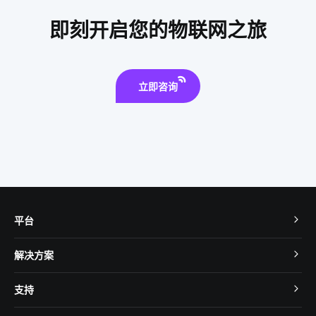
智能家居工作原理
血糖检测仪方案设计
物联网发展历程
即刻开启您的物联网之旅
物联网生态
立即咨询
平台
TuyaOS
解决方案
MCU 接入
Cube 智慧私有云
支持
App SDK
智慧酒店