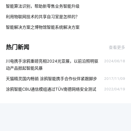
01
智能算法识别，帮助新零售业务智能升级
大家电智能升级
微型无线摄像头
智慧养殖系统开发公司
利用物联网技术的共享自习室是怎样的？
02
智能家居生活
可穿戴传感器开发方案
富氢水杯
智能解决方案之博物馆智能系统解决方案
03
智能家居控制系统主要功能
监控
智能传感器的应用范围
热门新闻
查看更多
智慧大棚
智慧食堂开发商
智能家居语音控制系统
川电携手涂鸦重磅亮相2024光亚展，以前沿照明驱
2024/06/18
智能锁指纹识别隐患
区块链
垃圾桶智能化方案
智能运营
动产品掀起智能风暴
电子感应垃圾桶
智慧医院
智慧用电案例分析
天猫精灵国内畅销 涂鸦智能携手合作伙伴紧跟脚步
2017/11/09
智能电子产品发展趋势
云计算平台搭建
智能鞋柜功能
涂鸦智能CBU通信模组通过TÜV南德网络安全测试
2022/04/19
工业iot技术方案
暖通控制
智能机器人
模块化发展方向
蓝牙方案分类
气体传感器智能化设计
工业生产设备节能降耗方案
智能系统优化
物联网社区