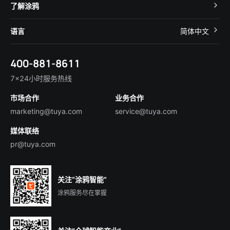
开发者社区
智能小程序
了解涂鸦
智慧租住
帮助中心
IoT Core
关于我们
智慧商照
语言
简体中文
在线咨询
Tuya Cobuilder
涂鸦新闻
智慧全屋&地产
简体中文
技术支持
400-881-8611
合规资质
智慧楼宇
English
行业百科
7×24小时服务热线
投资者关系
市场合作
业务合作
服务商合作
marketing@tuya.com
service@tuya.com
媒体联络
pr@tuya.com
关注“涂鸦智能”
涂鸦服务尽在掌握