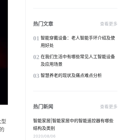
物联网驱动
智能电饭煲开发
传感器集成模块
热门文章
查看更多
国内智能门锁普及率低问题
01
智能穿戴设备：老人智能手环介绍及使
用好处
体育馆设计方案
智能产品开发是多久
02
在我们生活中有哪些常见人工智能设备
及应用场景
智能枕头的方案设计
03
智慧养老的现状及痛点难点分析
智能洗衣机为未来带来的变化
智能酒店系统
智能家庭防盗指纹门锁
热门新闻
查看更多
物联网开发人员
智慧办公空间方案
智能家居|智能家居中的智能遥控器有哪些
大型
智能应用
智能传感器案例
结构及类别
的
2020/08/06