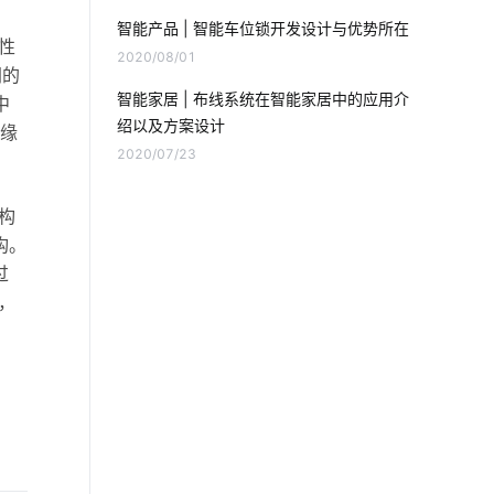
全新智能门锁
智能路灯
智能产品 | 智能车位锁开发设计与优势所在
性
2020/08/01
指纹智能门锁安装
网的
智能家居 | 布线系统在智能家居中的应用介
中
蓝牙温湿度传感器方案
绍以及方案设计
边缘
2020/07/23
智能净水器的功能是什么
构
智能工厂系统集成商
智慧食堂的好处
构。
智能酒店
智慧出行
智能厨房电器
过
，
智慧用电方案设计
物联网管理
物联网模式
智能体脂秤
工业生产设备节能降耗方案
智能化系统集成商
工厂iot解决方案