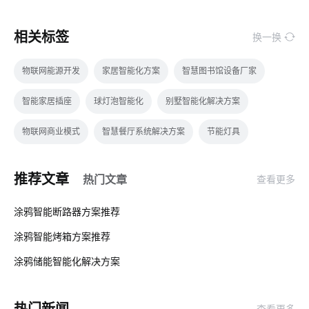
相关标签
换一换
物联网能源开发
家居智能化方案
智慧图书馆设备厂家
智能家居插座
球灯泡智能化
别墅智能化解决方案
物联网商业模式
智慧餐厅系统解决方案
节能灯具
智能家庭影院系统
智能体脂秤开发方案
智能家居温控系统
推荐文章
热门文章
查看更多
无线投影
智能鞋柜功能
智能电路改造方案
嵌入式
01
涂鸦智能断路器方案推荐
灯饰照明
智能门锁芯片
云计算平台搭建
涂鸦智能烤箱方案推荐
02
智能家居防盗技术优势
我国芯片市场
智慧生产系统案例分享
涂鸦储能智能化解决方案‌
03
物联网生态
IoT公司
智能手环
物联网社区
热门新闻
查看更多