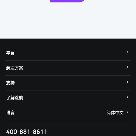
平台
TuyaOS
解决方案
MCU 接入
Cube 智慧私有云
支持
App SDK
智慧酒店
开发者社区
智能小程序
了解涂鸦
智慧租住
帮助中心
IoT Core
关于我们
智慧商照
语言
简体中文
在线咨询
Tuya Cobuilder
涂鸦新闻
智慧全屋&地产
简体中文
技术支持
400-881-8611
合规资质
智慧楼宇
English