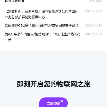
智能电子产品发展如何
智能体脂称功能介绍
智能开发
【集智扩新，前海星辰】涂鸦智能深圳公司暨国际
2021/07/29
智能洗衣机放置技巧
家庭指纹防盗智能门锁
rfid集成商
业务总部扩容前海嘉里中心
企业节能降耗方案
智能家居灯光系统方案
智能家居DIY
涂鸦智能CBU通信模组通过TÜV南德网络安全测试
2022/04/19
智能科技
物联网建筑
新风系统
智能传感器产业现状
为4万平米车间植入“智慧照明”，10天让生产线闪亮
2021/12/28
一新
如何正确使用扫地机器人
光伏逆变器
食堂智能化方案
智能家居集成系统功能
智能打印
3D智能家居系统
物联网技术影响
智能穿戴方案开发
空调寿命延长
智能家居家庭网络系统
智能门锁有哪些解锁方式
即刻开启您的物联网之旅
立即咨询