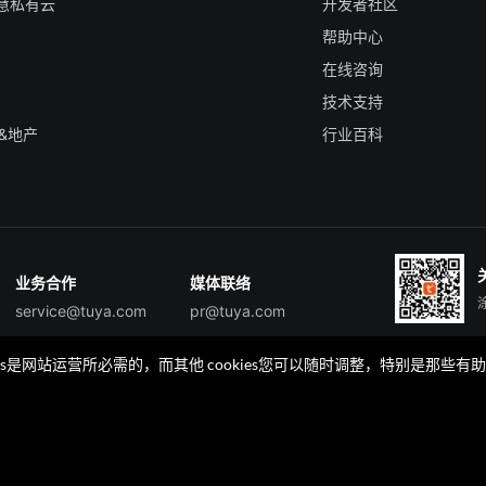
智慧私有云
开发者社区
帮助中心
在线咨询
技术支持
&地产
行业百科
业务合作
媒体联络
service@tuya.com
pr@tuya.com
okies是网站运营所必需的，而其他 cookies您可以随时调整，特别是
TuyaGo
TuyaGo服务商查询
规
安全应急响应中心
Cookie 喜好设置
504号
浙B2-20210233号
浙公网安备33010602004238号