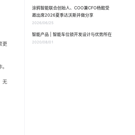
别墅智能化解决方案
涂鸦智能联合创始人、COO兼CFO杨懿受
邀出席2026夏季达沃斯并做分享
智能鞋柜灭菌器对智能家居的影响
2026/06/25
智能体脂开发秤方案
净水器租赁模式
智能产品 | 智能车位锁开发设计与优势所在
2020/08/01
繁更
电子产品开发方案
物联网数据
智能扫地机器人工作原理
物联网发展
作。
智能家居产业
物联网效应
。无
智能睡眠监测带产品功能
无源物联网
智慧节电方案
软件开发
ZigBee技术优势
工业能源消耗分析
自动化系统
边缘计算
智能标签