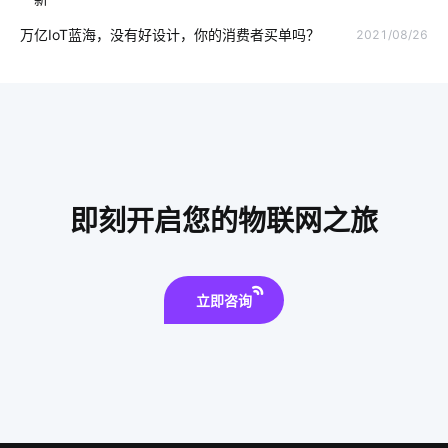
智慧食堂发展前景
磁性开关
工业物联网
万亿IoT蓝海，没有好设计，你的消费者买单吗？
2021/08/26
智能鞋柜解决方案
总线系统
碳足迹
智能电子体温计设计方案
食堂智能化改造
智能家居控制系统主要功能
电子产品出口发展
嵌入式智能家居系统
智能插座与无线传输
智能眼镜
即刻开启您的物联网之旅
物联网开发人员
光伏逆变器
为什么共享汽车却撑不下去了
立即咨询