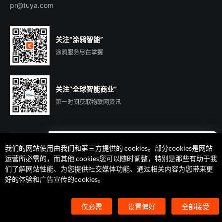
pr@tuya.com
关注“涂鸦智能”
涂鸦服务尽在掌握
关注“全球智能商业”
第一时间获取物联网资讯
我们的网站使用由我们和第三方提供的 cookies。部分cookies是网站
遇到问题了么？联系专属
运营所必需的，而其他 cookies您可以随时调整，特别是那些有助于我
客户经理在线解答
们了解网站性能、为您提供社交媒体功能、通过相关内容为您带来更
法律声明
隐私协议
加州隐私权利声明
服务条款
好的体验和广告宣传的cookies。
廉正合规
安全应急响应中心
Cookie 喜好设置
©2014-2026 杭州涂鸦信息技术有限公司 版权
仅必需
设置偏好
全部接受
浙ICP备2022000504号
浙B2-20210233号
浙公网安备33010602004238号