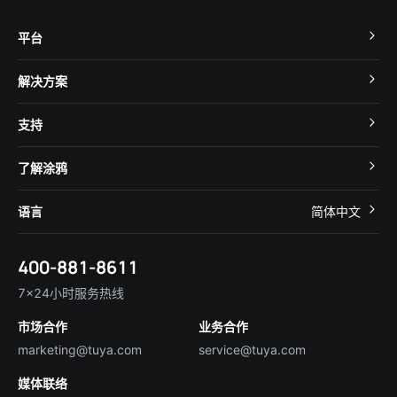
平台
TuyaOS
解决方案
MCU 接入
Cube 智慧私有云
支持
App SDK
智慧酒店
开发者社区
智能小程序
了解涂鸦
智慧租住
帮助中心
IoT Core
关于我们
智慧商照
语言
简体中文
在线咨询
Tuya Cobuilder
涂鸦新闻
智慧全屋&地产
简体中文
技术支持
400-881-8611
合规资质
智慧楼宇
English
行业百科
7×24小时服务热线
投资者关系
市场合作
业务合作
服务商合作
marketing@tuya.com
service@tuya.com
媒体联络