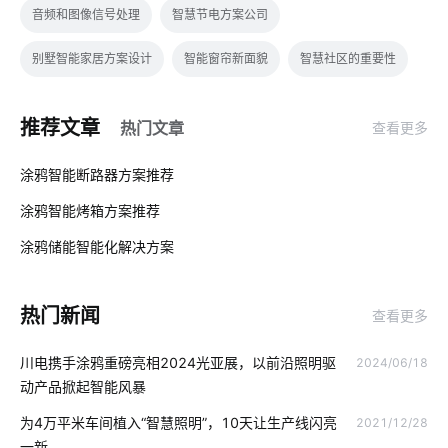
音频和图像信号处理
智慧节电方案公司
别墅智能家居方案设计
智能窗帘新面貌
智慧社区的重要性
智慧灯杆建设
智能照明系统
智能安全
推荐文章
热门文章
查看更多
智慧食堂的优点和缺点
门窗解决方案
红外传感器开发方案
01
涂鸦智能断路器方案推荐
智能衣柜给人们带来的便利
数字控制器
视频智能分析
涂鸦智能烤箱方案推荐
02
云存储发展
投资智能家居
蜂窝网络
人体传感器方案
涂鸦储能智能化解决方案‌
03
智能家电的发展
软件在物联网当中的应用
智能配电
热门新闻
查看更多
智慧大棚方案
如何构建物联网
AI Agent
物联网架构层
川电携手涂鸦重磅亮相2024光亚展，以前沿照明驱
2024/06/18
智能节能灯
智能垃圾桶如何应用
智能产品开发周期
动产品掀起智能风暴
数据中心UPS电源
智能家居产品中枢
智能照明控制
为4万平米车间植入“智慧照明”，10天让生产线闪亮
2021/12/28
一新