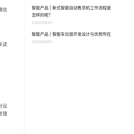
追溯系统开发公司
智能产品 | 新式智能自动售货机工作流程是
通信
怎样的呢？
智慧餐厅系统解决方案
智能防盗系统
2020/08/01
家庭物联网自动化系统发展趋势
智能产品 | 智能车位锁开发设计与优势所在
2020/08/01
来读
智能扫地机优势
气体检测仪智能化设计
软件开发
智能鞋柜与传统鞋柜
无人值守场景开发方案
医疗设备市场发展受哪些影响
智能传感器案例
智能小家电开发方案
对设
管理
智能插座功能
全球物联网
物联网技术发展
云计算和物联网