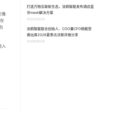
数据中心设计发展
物联网到底是什么
打造万物互联新生态，涂鸦智能发布酒店蓝
牙mesh解决方案
智能机器人
智能鞋柜解决储物方案
影像
2022/05/24
，在
物联网制造业
软件在物联网当中的应用
包
涂鸦智能联合创始人、COO兼CFO杨懿受
邀出席2026夏季达沃斯并做分享
网络摄像机
工业降耗方案设计
2026/06/25
进入
工业能源解决方案
智能家居品牌排行
新医疗保健行业
人脸识别测温
智能净水器使用方法
智能洗衣机未来发展趋势
工业能耗管理系统
智能体脂秤作用是什么
无线技术的作用