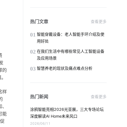
物联网安全
物联网平台概念
GPS定位器知识点
热门文章
查看更多
智慧校园系统开发方案
智能家居功能
01
智能穿戴设备：老人智能手环介绍及使
用好处
物联网终端
大家电智能化
02
在我们生活中有哪些常见人工智能设备
费
及应用场景
智能门锁中的报警芯片
发
03
智慧养老的现状及痛点难点分析
罪的
智能科技是怎样影响未来的生活
展。
智能传感器功能结构
防爆应急灯
这样
热门新闻
查看更多
的
智能穿戴方案
碳足迹
智能制造
知、
涂鸦智能亮相2026光亚展，三大专场论坛
可能
智能家居系统
物联网未来
深度解读AI Home未来风口
促
2026/06/11