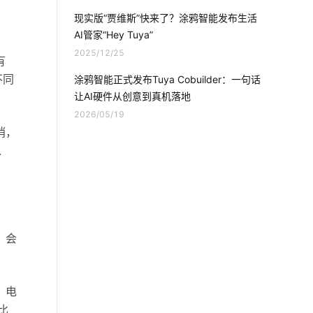
食堂刷卡消费系统方案
智能农业
现实版“贾维斯”快来了？涂鸦智能发布生活
AI管家“Hey Tuya”
电子产品出口发展
智能舒适家居
2025/12/25
有
智能家庭影院
工业智能节电系统
不同
涂鸦智能正式发布Tuya Cobuilder：一句话
让AI硬件从创意到真机落地
物联网与人工智能
U位资产管理产品
2026/05/19
哨，
选择智能空气净化器需要了解的事情
入
智能体脂秤方案内容
智能产品制造方案
物联网产品
共享按摩椅app发展趋势
，会
智能建筑
蓝牙方案分类
物联网原理
照明用白光LED
。电
智能家居的远程控制
比