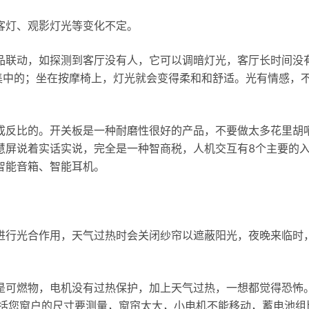
客灯、观影灯光等变化不定。
品联动，如探测到客厅没有人，它可以调暗灯光，客厅长时间没
集中的；坐在按摩椅上，灯光就会变得柔和和舒适。光有情感，
成反比的。开关板是一种耐磨性很好的产品，不要做太多花里胡
慧屏说着实话实说，完全是一种智商税，人机交互有8个主要的
智能音箱、智能耳机。
进行光合作用，天气过热时会关闭纱帘以遮蔽阳光，夜晚来临时
是可燃物，电机没有过热保护，加上天气过热，一想都觉得恐怖
包括您窗户的尺寸要测量，窗帘太大，小电机不能移动，蓄电池组