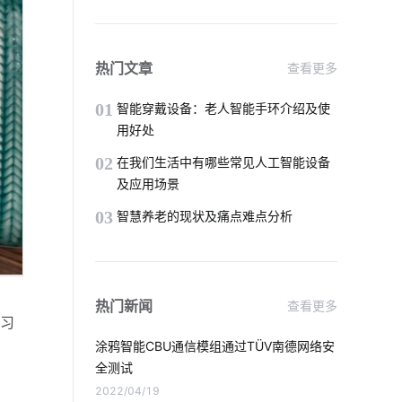
红酒如何储存
智能科技是怎样影响未来的生活
热门文章
查看更多
校园节电方案设计
智能家居挑选小技巧
01
智能穿戴设备：老人智能手环介绍及使
用好处
智能家装行业
能源管理
02
在我们生活中有哪些常见人工智能设备
及应用场景
灯光控制系统
温控品类智能化方案
03
智慧养老的现状及痛点难点分析
选购抽油烟机小技巧
智能家庭影院设计方案
物联网维护
热门新闻
查看更多
物联网公司
传统家居真的要淘汰了吗
习
涂鸦智能CBU通信模组通过TÜV南德网络安
最流行的智能马桶
加湿器的功能
全测试
2022/04/19