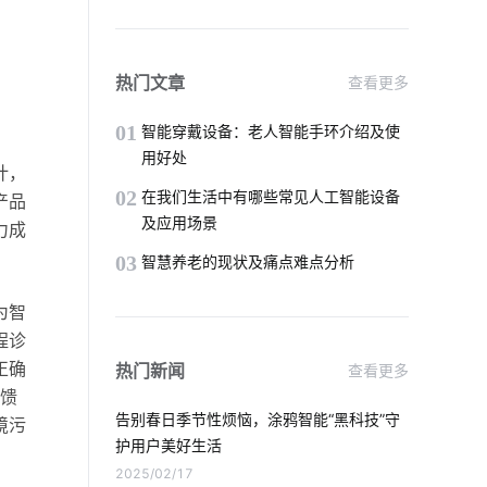
气体传感器开发
智能家居品牌排行
智能家居系统设计
热门文章
查看更多
智能门锁是怎样影响未来的生活
01
智能穿戴设备：老人智能手环介绍及使
用好处
计，
加湿器作用
智慧节能方案公司
02
在我们生活中有哪些常见人工智能设备
产品
及应用场景
力成
智能水杯作用
冰箱智能化
03
智慧养老的现状及痛点难点分析
智慧能源
人脸识别测温
为智
智能家居具备功能
智能化取暖器
程诊
正确
热门新闻
查看更多
选择智能空气净化器需要了解的事情
馈
告别春日季节性烦恼，涂鸦智能“黑科技”守
境污
电动窗帘安装方法
工厂iot解决方案
护用户美好生活
2025/02/17