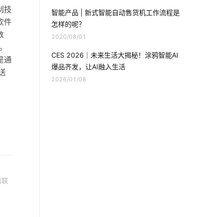
智能扫地机器人工作原理
智能宠物
制技
智能产品 | 新式智能自动售货机工作流程是
软件
怎样的呢？
物联网建筑
软硬件平台
数
2020/08/01
。
工业设备节能改造
物联网的优势
CES 2026｜未来生活大揭秘！涂鸦智能AI
是通
爆品齐发，让AI融入生活
送
智能设备集成商
全屋智能设计方案
2026/01/08
工厂智能化改造
智能家庭防盗指纹门锁
智能空调床垫
智能家居发展阶段
智能零售商店
儿童智能手表安全如何保证
请联
物联网降耗方案设计
ZigBee物联网网关
智能运营
电动平衡车的构造