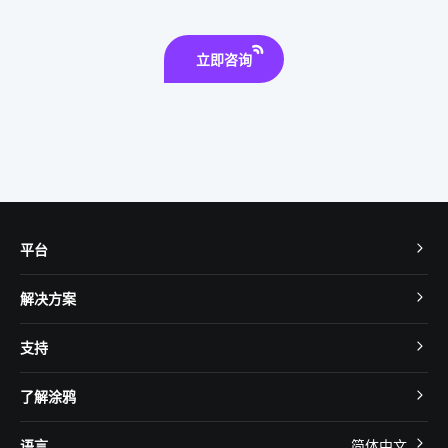
智慧食堂系统开发
立即咨询
平台
TuyaOS
解决方案
MCU 接入
Cube 智慧私有云
支持
App SDK
智慧酒店
开发者社区
智能小程序
了解涂鸦
智慧租住
帮助中心
IoT Core
关于我们
智慧商照
语言
简体中文