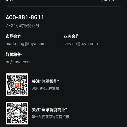
在线咨询
Tuya Cobuilder
涂鸦新闻
智慧全屋&地产
简体中文
技术支持
400-881-8611
合规资质
智慧楼宇
English
行业百科
7×24小时服务热线
投资者关系
市场合作
业务合作
服务商合作
marketing@tuya.com
service@tuya.com
媒体联络
pr@tuya.com
关注“涂鸦智能”
涂鸦服务尽在掌握
关注“全球智能商业”
第一时间获取物联网资讯