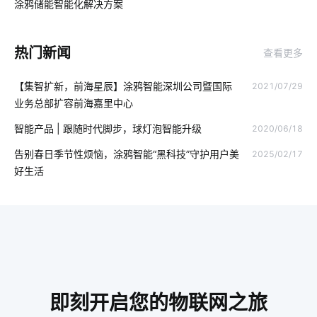
涂鸦储能智能化解决方案‌
03
U位资产管理产品选择
GPS定位器知识点
物联网环境
热门新闻
查看更多
智能插座原理
物联网通信协议
智能家居单品
【集智扩新，前海星辰】涂鸦智能深圳公司暨国际
2021/07/29
智能门锁的安全
物联网企业
11
云计算平台搭建
业务总部扩容前海嘉里中心
湿气太重安装空调有用吗
智能睡眠监测带
智能家电产品
智能产品 | 跟随时代脚步，球灯泡智能升级
2020/06/18
智慧教室
如何发展云计算
智能家居控制系统主要功能
告别春日季节性烦恼，涂鸦智能“黑科技”守护用户美
2025/02/17
好生活
SoC吊扇免开发智能化方案
智能家庭影院设计方案
智能体脂称方案
智慧酒店功能模块组成
医疗传感器方案设计
智慧节能灯
智能控制
IoT技术是如何应用
可穿戴式物联网
智能门锁解决方案
太阳能路灯
即刻开启您的物联网之旅
智能门锁是怎样影响未来的生活
智能指纹锁出现的必要性