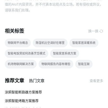
值的AIoT内容资讯，并不代表本站观点及立场。若有侵权或异议，
请联系我们处理。
相关标签
换一换
物联网平台概念
除湿机比空调好在哪里
智能家居采暖系统
智能电饭煲如何改善烹饪模式
智能家居系统方案
机场物联网解决方案
物联网报告内容有哪些
智能互联
智能家居有哪些应用
物联网基础架构
电磁炉有哪些运作原理
推荐文章
热门文章
查看更多
智能消毒锅解决方案
智能除湿机
蓝牙方案分类
01
涂鸦智能断路器方案推荐
物联网预测
电饭煲智能化方案
智能温控解决方案
涂鸦智能烤箱方案推荐
02
智能慢煮机方案
智能管理系统
智能插座与无线传输