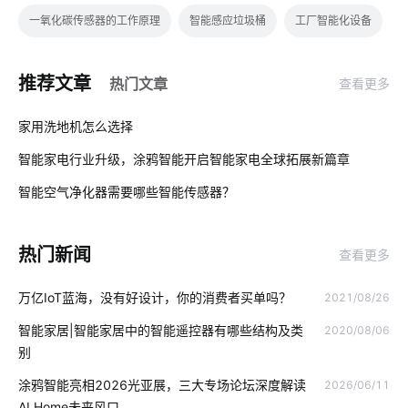
一氧化碳传感器的工作原理
智能感应垃圾桶
工厂智能化设备
中控屏
能耗管理系统
zigbee固件开发
推荐文章
热门文章
查看更多
蓝牙工业现场总线应用模型设计方案
怎样选择行车记录仪
01
家用洗地机怎么选择
智慧用电应用场景
物联网服务
智慧节电系统开发方案
智能家电行业升级，涂鸦智能开启智能家电全球拓展新篇章
02
智能开关系统
智慧食堂包括哪些内容
物联网的发展趋势
智能空气净化器需要哪些智能传感器？
03
智能垃圾桶功能
智能家居音乐系统
学习物联网技术的方法
热门新闻
查看更多
儿童智能手表安全
工厂设备节能降耗方案
万亿IoT蓝海，没有好设计，你的消费者买单吗？
2021/08/26
一氧化碳传感器应用场景
暖通空调系统
智能影音系统好处
智能家居|智能家居中的智能遥控器有哪些结构及类
2020/08/06
太阳能
办公照明
智能家居控制器
物联网厂家
别
智能鞋柜解有哪些作用
工业物联网解决方案
物联网电气设计
涂鸦智能亮相2026光亚展，三大专场论坛深度解读
2026/06/11
AI Home未来风口