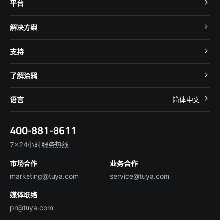
平台
TuyaOS
解决方案
MCU 接入
Cube 智慧私有云
支持
App SDK
智慧酒店
开发者社区
智能小程序
了解涂鸦
智慧租住
帮助中心
IoT Core
关于我们
智慧商照
语言
简体中文
在线咨询
Tuya Cobuilder
涂鸦新闻
智慧全屋&地产
简体中文
技术支持
400-881-8611
合规资质
智慧楼宇
English
行业百科
7×24小时服务热线
投资者关系
市场合作
业务合作
服务商合作
marketing@tuya.com
service@tuya.com
媒体联络
pr@tuya.com