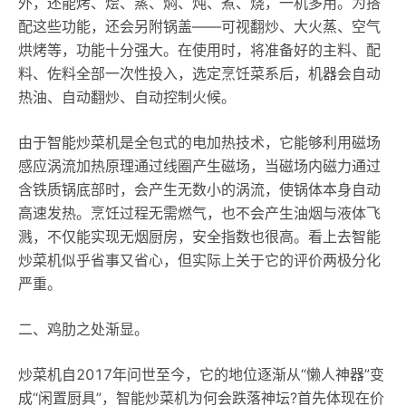
外，还能烤、烩、蒸、焖、炖、煮、烧，一机多用。为搭
配这些功能，还会另附锅盖——可视翻炒、大火蒸、空气
烘烤等，功能十分强大。在使用时，将准备好的主料、配
料、佐料全部一次性投入，选定烹饪菜系后，机器会自动
热油、自动翻炒、自动控制火候。
由于智能炒菜机是全包式的电加热技术，它能够利用磁场
感应涡流加热原理通过线圈产生磁场，当磁场内磁力通过
含铁质锅底部时，会产生无数小的涡流，使锅体本身自动
高速发热。烹饪过程无需燃气，也不会产生油烟与液体飞
溅，不仅能实现无烟厨房，安全指数也很高。看上去智能
炒菜机似乎省事又省心，但实际上关于它的评价两极分化
严重。
二、鸡肋之处渐显。
炒菜机自2017年问世至今，它的地位逐渐从“懒人神器”变
成“闲置厨具”，智能炒菜机为何会跌落神坛?首先体现在价