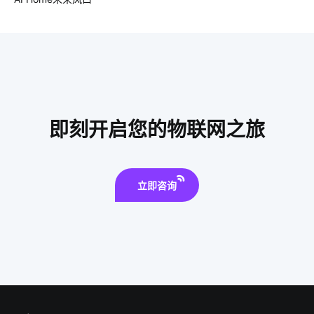
智能车位锁
智能消毒锅方案
如何挑选理疗仪
智能洗衣机的发展趋势
工业saas公司
别墅智能化系统
智能加料系统开发方案
wifi控制系统
智能手环系统开发公司
erp软件开发作用
智能水龙头方案设计
智慧食堂的优势
即刻开启您的物联网之旅
物联网机器
立即咨询