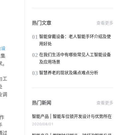
如何选择可穿戴设备芯片
智能电子产品发展如何
数字化
热门文章
查看更多
网线插座
智能家居监测系统
01
智能穿戴设备：老人智能手环介绍及使
用好处
业设
开发电子产品
温湿度传感器设计方案
02
在我们生活中有哪些常见人工智能设备
缝集
及应用场景
求。
人工智能项目
03
智慧养老的现状及痛点难点分析
为工
智能床如何影响人们的生活
处
物联网数据集成
智能喂鸟器
业调
。
热门新闻
查看更多
智慧校园解决方案提供商
阿里云
智能产品 | 智能车位锁开发设计与优势所在
作
智能健康秤
安装空调有用吗
2020/08/01
手
通过