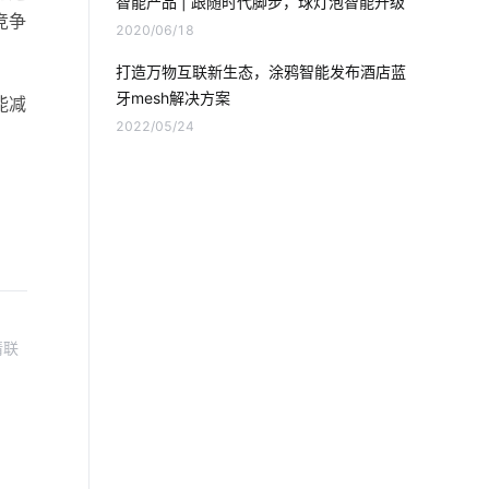
智能产品 | 跟随时代脚步，球灯泡智能升级
智能照明系统开发
AI助手
逆变器
竞争
2020/06/18
OEMAPP
血氧仪十大方案商
打造万物互联新生态，涂鸦智能发布酒店蓝
牙mesh解决方案
能减
物联网家居
智能插座原理
2022/05/24
人工智能产品
智能慢煮机方案
如何选择智能家居
选购抽油烟机小技巧
黑客攻击
物联网统计列表
蓝牙工业现场总线应用
请联
智慧用电的作用和意义
智慧教室
智能家居的远程控制方式
智能车间管理系统
节能灯品牌