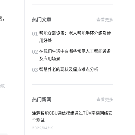
智能家居照明系统
车站人脸识别技术
智能工厂
智能窗帘新面貌
度，
热门文章
查看更多
智能家居趋势
智能开发
01
智能穿戴设备：老人智能手环介绍及使
用好处
温控品类智能化解决方案
02
在我们生活中有哪些常见人工智能设备
及应用场景
安装门磁有哪些优势
智能安全
03
智慧养老的现状及痛点难点分析
智能建筑系统
什么是智能锁技术
请联
家庭指纹防盗门锁
物联网无人机
热门新闻
查看更多
智能家居企业
智能门窗的优点
涂鸦智能CBU通信模组通过TÜV南德网络安
空调究竟怕什么
智能消毒柜解决方案
全测试
2022/04/19
阿里云
能耗管理系统开发