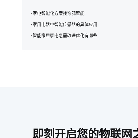
家电智能化方案找涂鸦智能
家用电器中智能传感器的具体应用
智能家居家电急需改进优化有哪些
即刻开启您的物联网