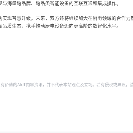
现与海量跨品牌、跨品类智能设备的互联互通和集成操作。
功实现智慧升级。未来，双方还将继续加大在厨电领域的合作力
高品质生态，携手推动厨电设备迈向更高阶的数智化水平。
有价值的AIoT内容资讯，并不代表本站观点及立场。若有侵权或异议，