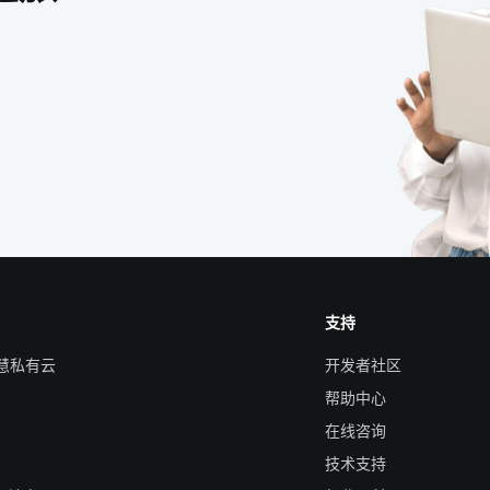
支持
智慧私有云
开发者社区
帮助中心
在线咨询
技术支持