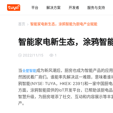
平台
解决方案
开发者
服务与支持
首页
>
智能家电新生态，涂鸦智能为厨电产业赋能
智能家电新生态，涂鸦智
2022/11/15
1
当
成为新风潮后，厨房也成为智能产品的应用
全屋智能
然困扰着厂商们。谁能率先解决这一难题，意味着谁将
鸦智能(NYSE: TUYA，HKEX: 2391)和一
方面，涂鸦智能提供的IoT开发平台，已帮助该厨电
智慧升级，为厨房增添了社交、互动和内容展示等丰
产。