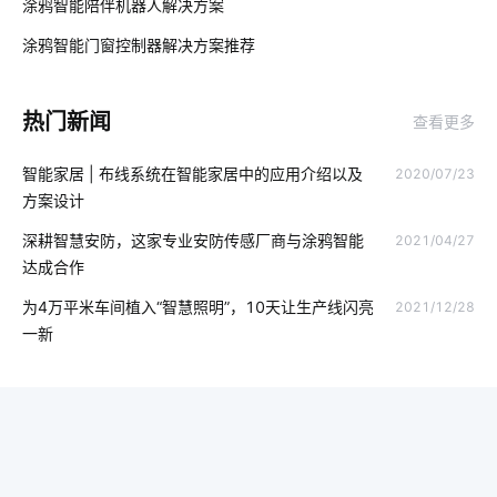
涂鸦智能陪伴机器人解决方案‌
02
软件开发
智能鞋柜解有哪些作用
数据中心设计发展
涂鸦智能门窗控制器解决方案推荐
03
IoT是什么意思
温湿度传感器开发板
移动智能家居
热门新闻
查看更多
智能家居发展
球灯泡智能
智能插座有哪些特点
智能家居 | 布线系统在智能家居中的应用介绍以及
2020/07/23
智能电饭煲如何改变人们的烹饪习惯
推动城市能源转型的动力
方案设计
无人值守系统开发公司
智能公寓
智慧餐厅系统
深耕智慧安防，这家专业安防传感厂商与涂鸦智能
2021/04/27
达成合作
电饭煲智能化方案
物联网专用卡应用
为4万平米车间植入“智慧照明”，10天让生产线闪亮
2021/12/28
医疗设备市场发展受哪些影响
智能电视门槛
一新
智慧食堂案例分享
物联网技术有哪些重大应用
智能家居产品
加快5G网络商用进程途径
智能喂鸟器
能源管理系统
出门在外不放心怎么办
智能家居电路安装