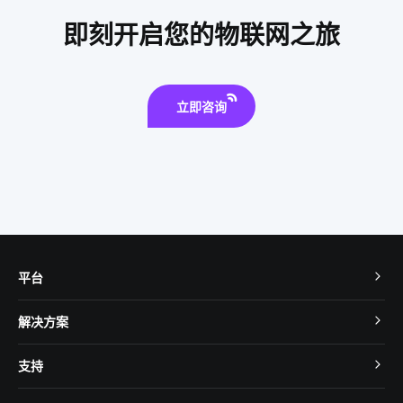
智能电子体温计设计方案
智慧酒店设备管理
数字控制器
即刻开启您的物联网之旅
智能消毒锅解决方案
智能鞋柜解决方案
数字化工厂系统集成
传统家装走向智能家装
立即咨询
平台
TuyaOS
解决方案
MCU 接入
Cube 智慧私有云
支持
App SDK
智慧酒店