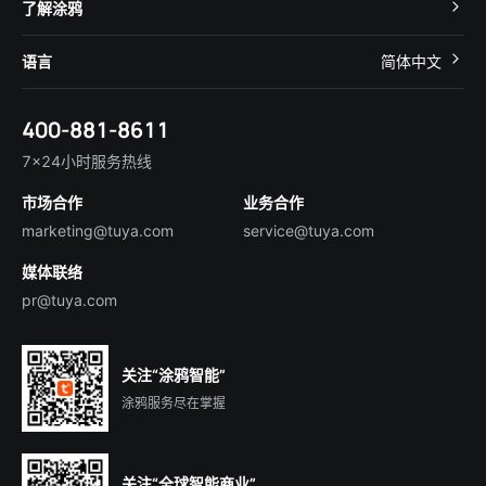
开发者社区
智能小程序
了解涂鸦
智慧租住
帮助中心
IoT Core
关于我们
智慧商照
语言
简体中文
在线咨询
Tuya Cobuilder
涂鸦新闻
智慧全屋&地产
简体中文
技术支持
400-881-8611
合规资质
智慧楼宇
English
行业百科
7×24小时服务热线
投资者关系
市场合作
业务合作
服务商合作
marketing@tuya.com
service@tuya.com
媒体联络
pr@tuya.com
关注“涂鸦智能”
涂鸦服务尽在掌握
关注“全球智能商业”