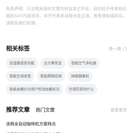
免责声明：凡注明来源的文章均转自其它平台，目的在于传递有价
值的AIoT内容资讯，并不代表本站观点及立场。若有侵权或异议，
请联系我们处理。
相关标签
换一换
加湿器语音功能
云计算安全
智能空气净化器
智能空调床垫
智能照明应用
网络摄像机
智能血糖仪为用户检测血糖状况
空调究竟怕什么
全屋智能家居系统
物联网工程
物联网改变
推荐文章
热门文章
查看更多
机场物联网解决方案
气体传感器开发
物联网技术平台
01
涂鸦全自动咖啡机方案特点
软件工程
工业降耗智能化方案
智能家居一体化方案