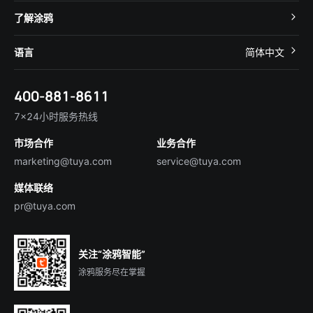
智慧酒店
开发者社区
智能小程序
了解涂鸦
智慧租住
帮助中心
IoT Core
关于我们
智慧商照
语言
简体中文
在线咨询
Tuya Cobuilder
涂鸦新闻
智慧全屋&地产
简体中文
技术支持
400-881-8611
合规资质
智慧楼宇
English
行业百科
7×24小时服务热线
投资者关系
市场合作
业务合作
服务商合作
marketing@tuya.com
service@tuya.com
媒体联络
pr@tuya.com
关注“涂鸦智能”
涂鸦服务尽在掌握