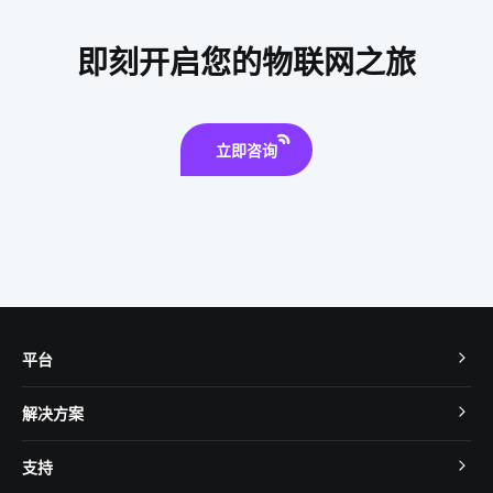
照明灯具
传统家居和智能家居
智能制造降耗方案设计
即刻开启您的物联网之旅
智能家居指纹锁
空调究竟怕什么
智能安全
立即咨询
平台
TuyaOS
解决方案
MCU 接入
Cube 智慧私有云
支持
App SDK