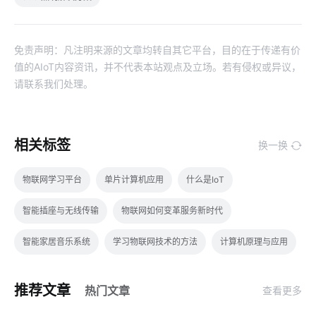
免责声明：凡注明来源的文章均转自其它平台，目的在于传递有价
值的AIoT内容资讯，并不代表本站观点及立场。若有侵权或异议，
请联系我们处理。
相关标签
换一换
物联网学习平台
单片计算机应用
什么是IoT
智能插座与无线传输
物联网如何变革服务新时代
智能家居音乐系统
学习物联网技术的方法
计算机原理与应用
蓝牙mesh
工业降耗解决方案
智能家居挑选小技巧
推荐文章
热门文章
查看更多
mems传感器发展趋势
云计算平台
软件开发