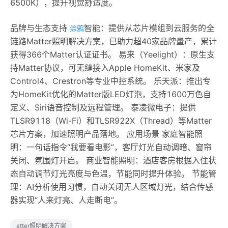
6500K），提升视觉舒适度。
品牌与生态支持
智能‌：提供从芯片模组到云服务的全
涂鸦
链路Matter照明解决方案，已助力超40家品牌量产，累计
获得‌366个Matter认证证书‌‌。 易来（Yeelight）‌：原生支
持Matter协议，可无缝接入Apple HomeKit、米家及
Control4、Crestron等专业中控系统。 乐天派‌：推出专
为HomeKit优化的Matter版LED灯泡，支持1600万色自
定义、Siri语音控制及远程管理。 泰凌微电子‌：提供
TLSR9118（Wi-Fi）和TLSR922X（Thread）等Matter
芯片方案，加速照明产品落地。 应用场景 家庭智能照
明‌：一句话指令“我要看电影”，客厅灯光自动调暗、窗帘
关闭、氛围灯开启。 商业智能照明‌：酒店客房根据入住状
态自动调节灯光亮度与色温，节能同时提升体验。 节能管
理‌：AI分析使用习惯，自动关闭无人区域灯光，结合传感
器实现“人来灯亮、人走断电”。
atter照明解决方案