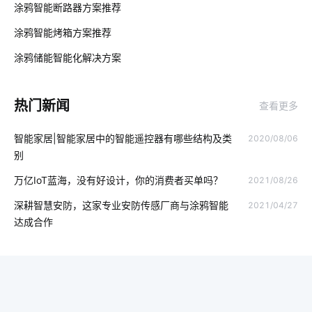
01
涂鸦智能断路器方案推荐
如何发展云计算
蓝牙方案内容
ZigBee技术
涂鸦智能烤箱方案推荐
02
移动物联网卡实名的意义
气体检测仪智能化设计
物联网时代
涂鸦储能智能化解决方案‌
03
智能锁未来
智能扫地机器人工作原理
电子产品出口发展趋势
热门新闻
查看更多
智能垃圾桶方案
智能用电的意义
智能睡眠监测带
智能家居|智能家居中的智能遥控器有哪些结构及类
2020/08/06
智能开关厂家
一氧化碳传感器原理
智能体脂秤作用是什么
别
物联网社区
智能慢煮机如何保证食材的原汁原味
万亿IoT蓝海，没有好设计，你的消费者买单吗？
2021/08/26
食品加工智能化
智能家居安装
智能防盗报警
物联网模式
深耕智慧安防，这家专业安防传感厂商与涂鸦智能
2021/04/27
达成合作
工业物联网解决方案
物联网云计算
共享自习室解决方案
呼吸机设计方案
无线智能系统方案
智慧工业生产方案设计
物联网行业前景
智能盆栽
智能家居语音控制系统