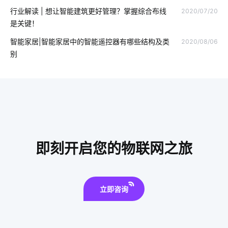
行业解读 | 想让智能建筑更好管理？掌握综合布线
2020/07/20
智能锁发展地步
智能家庭影院设计方案
云存储发展
是关键！
智慧制造解决方案
智能系统优化
家庭背景音乐系统
智能家居|智能家居中的智能遥控器有哪些结构及类
2020/08/06
别
智能窗帘新面貌
智能电饭煲
智能工厂降耗方案
智慧食堂系统公司
智能制造系统开发方案
软硬件平台
智慧图书馆十大厂家
5g
调灯开关
智能鞋柜功能
智能车间管理系统
智能可穿戴设备有哪些
智能防盗报警
即刻开启您的物联网之旅
嵌入式智能家居系统
物理网应用服务
立即咨询