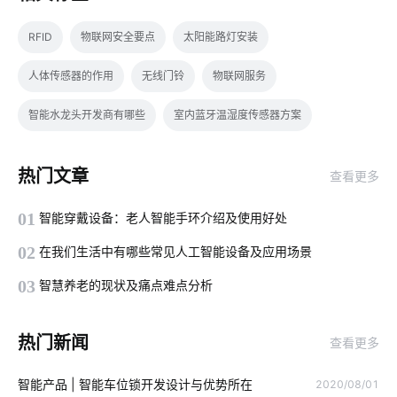
RFID
物联网安全要点
太阳能路灯安装
人体传感器的作用
无线门铃
物联网服务
智能水龙头开发商有哪些
室内蓝牙温湿度传感器方案
智能家居发展阶段
智能血氧仪开发方案
物联网农业
热门文章
查看更多
蓝牙工业现场总线应用
生物传感器有哪些
手机APP开发
01
智能穿戴设备：老人智能手环介绍及使用好处
智能电饭煲系统设计
太阳能光伏发电
工业设备降耗方案设计
02
在我们生活中有哪些常见人工智能设备及应用场景
智能家居app
智能开发
充电技术原理
供应链
03
智慧养老的现状及痛点难点分析
智能家居产品的创新原则
智能传感器设计公司
热门新闻
查看更多
工业互联网与智能制造
智能照明方案
温控品类智能化方案
智能产品 | 智能车位锁开发设计与优势所在
2020/08/01
加湿器语音功能
智能产品开发
工厂iot解决方案