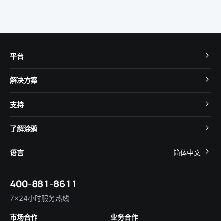
平台
TuyaOS
解决方案
MCU 接入
Cube 智慧私有云
支持
App SDK
智慧酒店
开发者社区
智能小程序
了解涂鸦
智慧租住
帮助中心
IoT Core
关于我们
智慧商照
语言
简体中文
在线咨询
Tuya Cobuilder
涂鸦新闻
智慧全屋&地产
简体中文
技术支持
400-881-8611
合规资质
智慧楼宇
English
行业百科
7×24小时服务热线
投资者关系
市场合作
业务合作
服务商合作