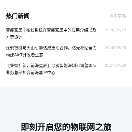
智慧食堂系统人脸识别
云存储发展
食堂智能化开发
热门新闻
查看更多
选购智能门锁要点
智能家居加盟
什么是智能锁技术
智能家居 | 布线系统在智能家居中的应用介绍以及
2020/07/23
共享教育空间方案设计
智能家居功能
智能节能系统设计
方案设计
新风系统
智能家居监测功能
物联网电视
涂鸦智能与火山引擎达成重磅合作，亿元补贴全力
2025/02/28
构建AIoT开发者生态
手机智能家居系统
智能电饭煲系统设计
报警系统
【集智扩新，前海星辰】涂鸦智能深圳公司暨国际
2021/07/29
智能垃圾桶在生活中的应用
食堂智能化建设
配网智能化技术
业务总部扩容前海嘉里中心
气体传感器智能化设计
工厂设备节能降耗方案
家居定制
护眼照明
弱电系统
车辆管理流程
智能窗帘新面貌
5G时代边缘计算
物联网大数据
温湿度传感器开发板
移动物联网卡实名的意义
即刻开启您的物联网之旅