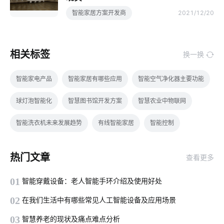
智能家居方案开发商
2021/12/20
相关标签
换一换
智能家电产品
智能家居有哪些应用
智能空气净化器主要功能
球灯泡智能化
智慧图书馆开发方案
智慧农业中物联网
智能洗衣机未来发展趋势
有线智能家居
智能控制
智能传感器结构组成
温控品类解决方案
人工智能发展
热门文章
查看更多
智能净水器使用方法
自动洗手液喷液机
IoT发展
01
智能穿戴设备：老人智能手环介绍及使用好处
家庭节能
工厂能耗管控方案
电子产品出口发展
02
在我们生活中有哪些常见人工智能设备及应用场景
物联网开发
物联网平台
ZigBee 3.0互联互通
03
智慧养老的现状及痛点难点分析