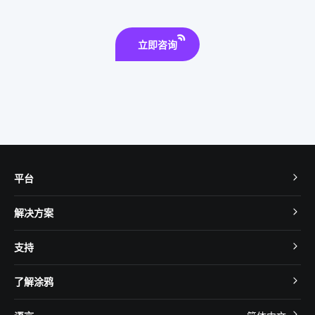
立即咨询
平台
TuyaOS
解决方案
MCU 接入
Cube 智慧私有云
支持
App SDK
智慧酒店
开发者社区
智能小程序
了解涂鸦
智慧租住
帮助中心
IoT Core
关于我们
智慧商照