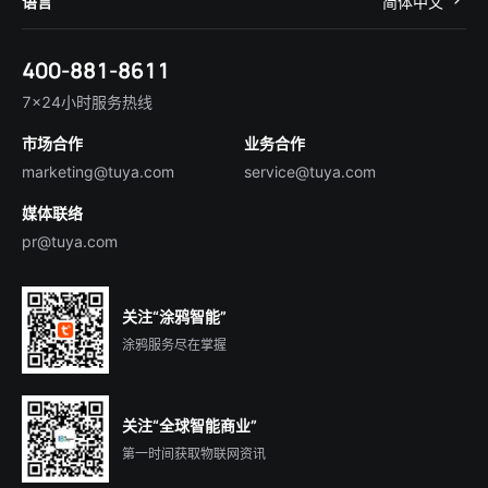
语言
简体中文
在线咨询
Tuya Cobuilder
涂鸦新闻
智慧全屋&地产
简体中文
技术支持
400-881-8611
合规资质
智慧楼宇
English
行业百科
7×24小时服务热线
投资者关系
市场合作
业务合作
服务商合作
marketing@tuya.com
service@tuya.com
媒体联络
pr@tuya.com
关注“涂鸦智能”
涂鸦服务尽在掌握
关注“全球智能商业”
第一时间获取物联网资讯