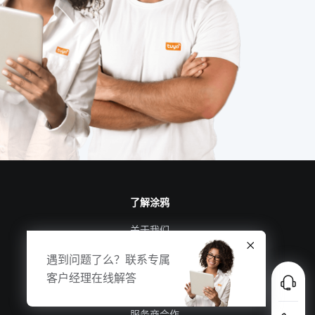
智慧办公空间设计案例
工业互联网与智能制造
智慧节电系统开发方案
充电技术原理
如何理解物联网
智能健康秤
智能门禁系统
智能垃圾桶在生活中的应用
暖通
了解涂鸦
智能家居在卧室中的表现如何吸引消费者
关于我们
涂鸦新闻
遇到问题了么？联系专属
合规资质
客户经理在线解答
投资者关系
服务商合作