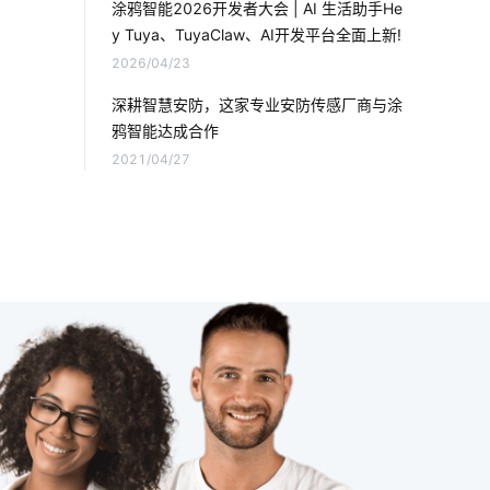
涂鸦智能2026开发者大会 | AI 生活助手He
y Tuya、TuyaClaw、AI开发平台全面上新!
共享按摩椅app发展趋势
2026/04/23
无人值守场景开发方案
深耕智慧安防，这家专业安防传感厂商与涂
鸦智能达成合作
我们触手可及的智能家居有哪些
2021/04/27
消毒柜是怎么消毒的
无线智能家居设计原则
智能手环方案
生产管理智能化看板
无线摄像头
智能鞋柜灭菌器对智能家居的影响
物联网系统技术应用领域
智能家具
手机app系统开发
怎样选择智能门锁