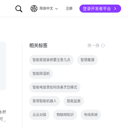
登录开发者平台
简体中文
注册
简体中文
English
相关标签
换一换
智能家居装修要注意几点
智慧暖通
智能除湿机
智能电饭煲如何改善烹饪模式
家用智能机器人
智能盆栽
水杯
云云对接
物联网知识
布线系统
时
能