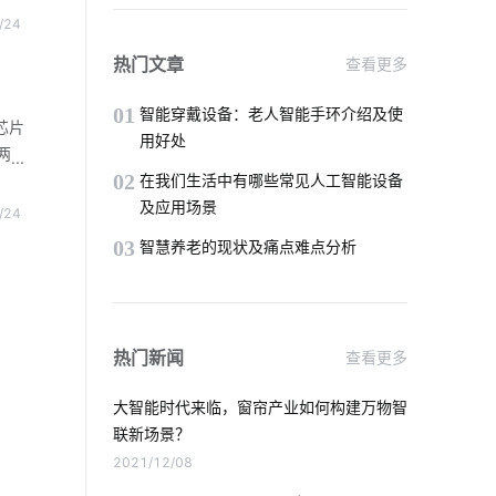
智能穿戴设备有哪些作用
物联网服务
板体
/24
一侧
自动化
5G物联网
智能产品开发
热门文章
查看更多
能水
5G网络商用进程
01
智能穿戴设备：老人智能手环介绍及使
芯片
用好处
两
家庭物联网自动化系统
02
块
在我们生活中有哪些常见人工智能设备
模块
及应用场景
/24
智能化系统集成商
穿戴设备芯片优势
据不
03
智慧养老的现状及痛点难点分析
并在
物联网农业
什么是智能家居
智能电路改造方案
无线技术的作用
热门新闻
查看更多
智慧路灯杆
物联网API
大智能时代来临，窗帘产业如何构建万物智
机场物联网解决方案
物联网云平台
联新场景？
2021/12/08
楼宇对讲安装方法