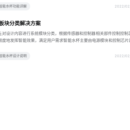
冷片，智能水杯通过改变电流流向实现加热或制冷，节约成本，减少电路
智能水杯功能详解
2022/02
高制冷片的工作效率可调节温度的智能水杯可用于不同的用户智能水杯的
端靠近铝散热器，增加散热器夏季，智能水杯在制冷模式下工作此时，智
板块分类解决方案
度会高于环境温度，散热器的温度会通过散热器降低冬季，智能
先对设计内容进行系统模块分类，根据传感器和控制器相关部件控制控制
限度地发挥智能效果，满足用户需求智能水杯主要由电源模块和控制芯片
总电源，为整个智能水杯的系统供电，使其正常运行其次，单独给控温模
温不被总电源完全控制控制芯片分为温度控制模块温度采集模块智能显示
智能水杯设计说明
2022/02
块Wi-Fi模块等智能水杯的温度模块与智能显示模块的协调共存可以根
情绪，其次，智能水杯的存储模块可以独立筛选饮用水数据健康数据等，
相应的饮用水量将根据手机终端的游戏程序转换为游戏分数