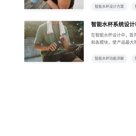
水杯采用驱动半导体制
智能水杯设计方案
积，增加冷却装置，提
靠近铝杯胆底部，另一
智能水杯系统设计
杯的散热器会发热，温
在智能水杯设计中，首
和各模块，使产品最大
部分支持电源模块分为
供电，使智能水杯内水
智能水杯功能详解
存储模块报警模块语音模
同的水温显示情感人物
手机终端进行详细分析