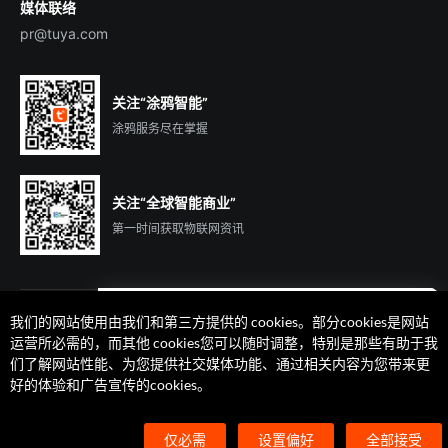
媒体联络
pr@tuya.com
关注“涂鸦智能”
涂鸦服务尽在掌握
关注“全球智能商业”
第一时间获取物联网资讯
我们的网站使用由我们和第三方提供的 cookies。部分cookies是网站
遇到问题了么？联系专属
运营所必需的，而其他 cookies您可以随时调整，特别是那些有助于我
客户经理在线解答
们了解网站性能、为您提供社交媒体功能、通过相关内容为您带来更
法律声明
隐私协议
加州隐私权利声明
服务条款
好的体验和广告宣传的cookies。
廉正合规
安全应急响应中心
Cookie 喜好设置
©2014-2026 杭州涂鸦信息技术有限公司 版权
仅必需
设置偏好
全部接受
浙ICP备2022000504号
浙B2-20210233号