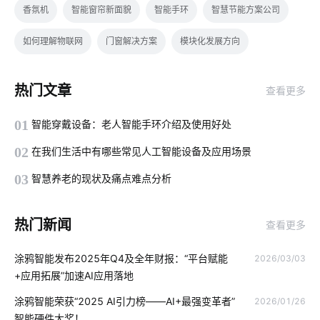
香氛机
智能窗帘新面貌
智能手环
智慧节能方案公司
如何理解物联网
门窗解决方案
模块化发展方向
我们触手可及的智能家居有哪些
物联网芯片
物联网专用卡
热门文章
查看更多
智能产品开发方案
全新智能门锁
工厂能耗管控方案
01
智能穿戴设备：老人智能手环介绍及使用好处
智能体脂秤方案内容
物联网专用卡应用场景
02
在我们生活中有哪些常见人工智能设备及应用场景
物联网与智能设备
热泵
智慧溯源方案
智能家居控制
03
智慧养老的现状及痛点难点分析
智能鞋柜解有哪些作用
5g
智能体脂称设计
物联网社区
热门新闻
查看更多
智能水龙头市场前景
如何发展云计算
无线开关插座
涂鸦智能发布2025年Q4及全年财报：“平台赋能
2026/03/03
工业节能解决方案
物联网云平台应用
智能管理
5G影响
+应用拓展”加速AI应用落地
无线门铃
数字化
智能制造
智能家居有哪些
涂鸦智能荣获“2025 AI引力榜——AI+最强变革者”
2026/01/26
智能硬件大奖！