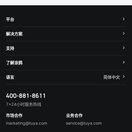
平台
TuyaOS
解决方案
MCU 接入
Cube 智慧私有云
支持
App SDK
智慧酒店
开发者社区
智能小程序
了解涂鸦
智慧租住
帮助中心
IoT Core
关于我们
智慧商照
语言
简体中文
在线咨询
Tuya Cobuilder
涂鸦新闻
智慧全屋&地产
简体中文
技术支持
400-881-8611
合规资质
智慧楼宇
English
行业百科
7×24小时服务热线
投资者关系
市场合作
业务合作
服务商合作
marketing@tuya.com
service@tuya.com