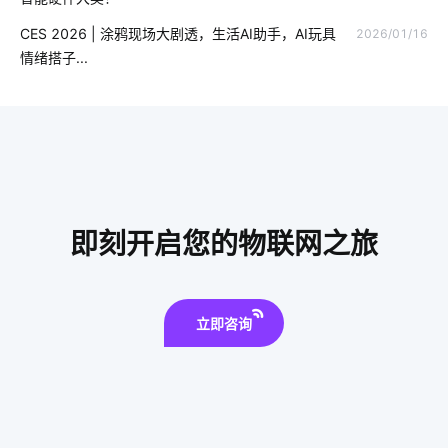
智慧社区养老方案
室内蓝牙温湿度传感器方案
CES 2026 | 涂鸦现场大剧透，生活AI助手，AI玩具
2026/01/16
蓝牙工业现场总线应用
智能硬件开发
如何挑选理疗仪
情绪搭子...
智能家居在厨房中的表现如何吸引消费者
怎么解决智能家居的问题
物理理疗仪
共享自习室解决方案
智能家居挑选小技巧
布线系统
智能插座原理
智能家居产品设计
即刻开启您的物联网之旅
立即咨询