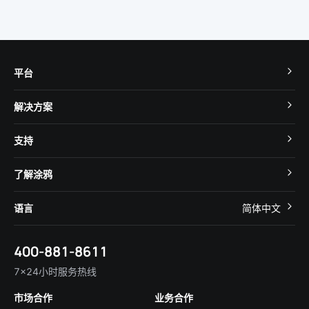
平台
TuyaOS
解决方案
MCU 接入
Cube 智慧私有云
支持
App SDK
智慧酒店
开发者社区
智能小程序
了解涂鸦
智慧租住
帮助中心
IoT Core
关于我们
智慧商照
语言
简体中文
在线咨询
Tuya Cobuilder
涂鸦新闻
智慧全屋&地产
简体中文
技术支持
400-881-8611
合规资质
智慧楼宇
English
行业百科
7×24小时服务热线
投资者关系
市场合作
业务合作
服务商合作