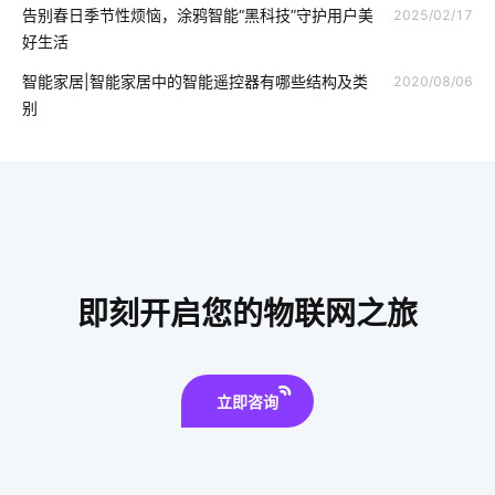
告别春日季节性烦恼，涂鸦智能“黑科技”守护用户美
2025/02/17
智能家居系统控制
智能电饭煲如何改善烹饪模式
好生活
无线智能家居系统
智能家居采暖系统
智能家居|智能家居中的智能遥控器有哪些结构及类
2020/08/06
别
智能门锁和普通门锁区别
泛在物联网
智慧能耗系统开发公司
智能家居迅速发展原因
智能家居特点
物联网生物识别
智能家居具备这几个功能
智慧便利店方案
物联网网关
物联网云模式
即刻开启您的物联网之旅
立即咨询