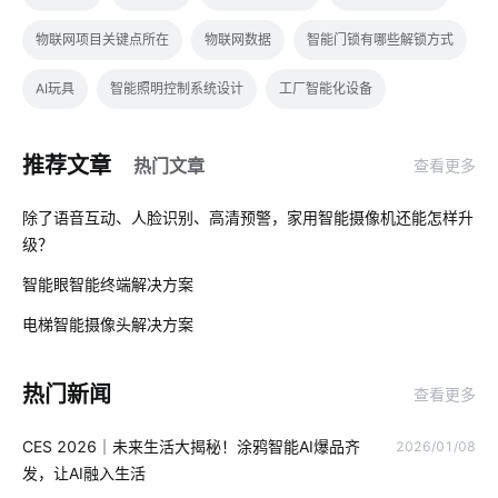
物联网项目关键点所在
物联网数据
智能门锁有哪些解锁方式
AI玩具
智能照明控制系统设计
工厂智能化设备
智能遥控器
智能垃圾桶隐藏功能
智能家居监测系统
推荐文章
热门文章
查看更多
智能家居产品在设计方面注意的几个点
工业降耗系统设计
01
除了语音互动、人脸识别、高清预警，家用智能摄像机还能怎样升
物联网环境
智慧节电方案公司
智能酒店
人体感应灯
级？
02
智能眼智能终端解决方案
智能窗帘新面貌
物联网厂家
智能家居照明优势
03
电梯智能摄像头解决方案
智能家居指纹锁
智能电饭煲
路灯智慧化
智能传感器
加湿器语音功能
弱电系统维保
智能卧室方案
热门新闻
查看更多
智能感应垃圾桶
家庭背景音乐系统
电子产品出口发展趋势
CES 2026｜未来生活大揭秘！涂鸦智能AI爆品齐
2026/01/08
发，让AI融入生活
新能源
冰箱智能化
指纹智能门锁安装
灯光控制系统