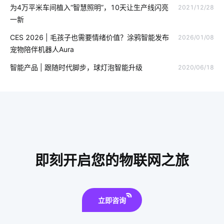
为4万平米车间植入“智慧照明”，10天让生产线闪亮
2021/12/28
智能家居语音控制系统
智能穿戴设备如何使用
车牌识别系统
一新
食堂智能化方案
酒店节能方案
智能体脂秤方案
CES 2026 | 毛孩子也需要情绪价值？涂鸦智能发布
2026/01/08
宠物陪伴机器人Aura
物联网预测
物联网安全标准
智能产品 | 跟随时代脚步，球灯泡智能升级
2020/06/18
选择智能空气净化器需要了解的事情
如何挑选理疗仪
IOT
加湿器语音功能
智能枕头的功能
智能开关功能
智慧食堂的优点和缺点
智能小家电开发方案
自动洗手液喷液机
智慧楼宇开发方案
智能锁发展地步
即刻开启您的物联网之旅
智能防盗
选购抽油烟机小技巧
物联网数据
楼宇自控系统功能
智慧工业生产方案设计
立即咨询