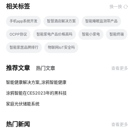
相关标签
换一换
手机app系统开发
智慧酒店解决方案
智能睡眠监测带产品
OCPP协议
智能家电产品价格高吗
智能小家电
智能终端
智能家居品牌排行
物联网IoT安全吗
全球物联网发展受哪些影响
IoT技术是如何应用
推荐文章
热门文章
查看更多
智能鞋柜灭菌器设计
净水器租赁模式
智慧农业
01
智能健康解决方案_涂鸦智能健康
交通运输行业
IoT方案模块
暖通控制
智慧水务领域应用
涂鸦智能在CES2023年的黑科技
02
智慧食堂方案
智慧生产系统
什么是物联网软件系统
家庭光伏储能系统
03
红酒如何储存
物联网建筑领域
燃气报警器解决方案
热门新闻
查看更多
智能净水器普及程度不高原因
物联网架构