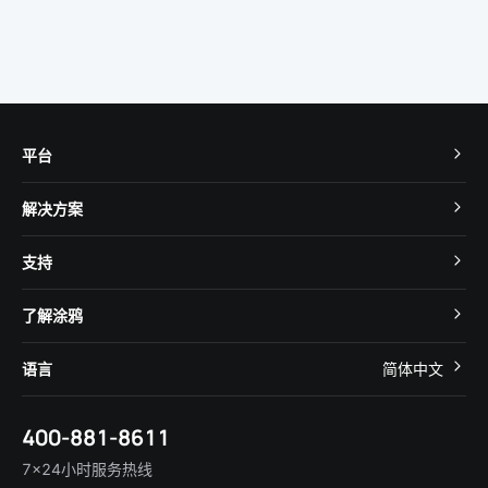
平台
TuyaOS
解决方案
MCU 接入
Cube 智慧私有云
支持
App SDK
智慧酒店
开发者社区
智能小程序
了解涂鸦
智慧租住
帮助中心
IoT Core
关于我们
智慧商照
语言
简体中文
在线咨询
Tuya Cobuilder
涂鸦新闻
智慧全屋&地产
简体中文
技术支持
400-881-8611
合规资质
智慧楼宇
English
行业百科
7×24小时服务热线
投资者关系