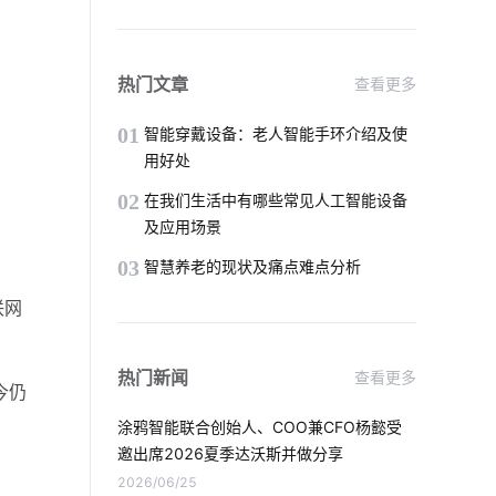
物联网家居
智能照明控制系统设计
智能宠物
微电网
门铃感应器
热门文章
查看更多
智慧节能应用案例
app开发流程
01
智能穿戴设备：老人智能手环介绍及使
用好处
空气传感器开发方案
02
在我们生活中有哪些常见人工智能设备
及应用场景
用电智能化解决方案
工厂智能化设备
03
智慧养老的现状及痛点难点分析
mes系统供应商
工业物联网的应用
联网
智能气体传感器开发
AI陪伴
热门新闻
查看更多
今仍
能耗节能管理系统公司
涂鸦智能联合创始人、COO兼CFO杨懿受
智慧工业传感器的作用
ODM
邀出席2026夏季达沃斯并做分享
2026/06/25