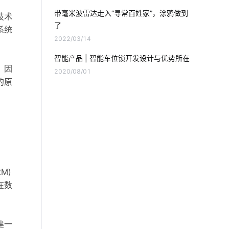
智能照明设计
智能家居无线技术
带毫米波雷达走入“寻常百姓家”，涂鸦做到
技术
了
加湿器语音功能
智能灯光控制系统
系统
2022/03/14
暖通空调系统
节能灯品牌
智能产品 | 智能车位锁开发设计与优势所在
，因
2020/08/01
医疗物联网解决方案
智能家居DIY
的原
无线智能
吸尘器和智能扫地机器人的区别
数字化工厂
5G发展
M)
工厂节能降耗方案
物联网电气设计
在数
物联网应用改变
智慧教育空间设计方案
建一
智能体脂秤开发方案