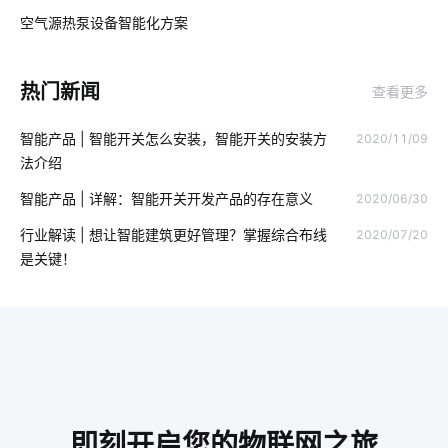
智能门锁报警芯片
智能扫地机定位技术
智能家居终端
空气源热泵设备智能化方案
03
工业物联网
智慧教室方案厂家
智慧食堂的定义
热门新闻
查看更多
蓝牙技术工作原理
IoT模块选择
智能家居产品
智能产品 | 智能开关怎么安装，智能开关的安装方
2020/11/09
智能电视机
手机控制电灯原理
传统家装走向智能家装
法介绍
物联网大数据
智能家居新产品
工厂能耗管理系统厂家
智能产品 | 详解：智能开关开发产品的存在意义
2020/06/30
加湿器语音功能
老年智能手环方案
工业设备降耗方案设计
行业解读 | 想让智能建筑更好管理？掌握综合布线
2020/07/20
是关键！
共享按摩椅app
工业物联网解决方案
智能节能系统设计
移动电源芯片
智能家居开关
照明产品
智能语音
智能产品开发是多久
物联网平台
物联网工程
软硬件平台
智慧教室
智能酒店客房控制系统
工厂iot
即刻开启您的物联网之旅