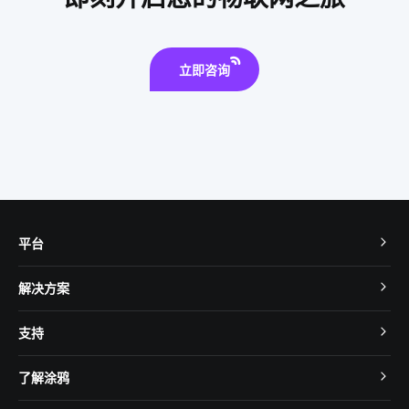
气体传感器智能化设计
立即咨询
平台
TuyaOS
解决方案
MCU 接入
Cube 智慧私有云
支持
App SDK
智慧酒店
开发者社区
智能小程序
了解涂鸦
智慧租住
帮助中心
IoT Core