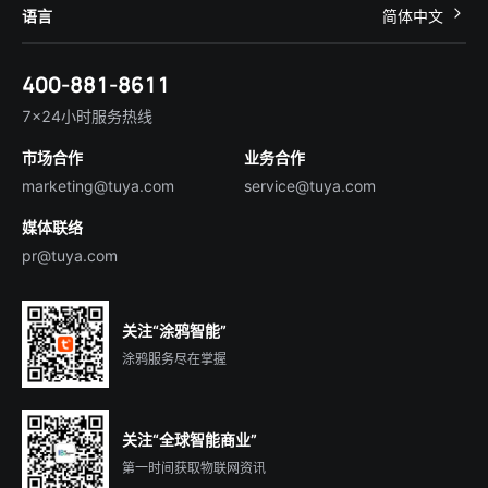
关于我们
智慧商照
语言
简体中文
在线咨询
Tuya Cobuilder
涂鸦新闻
智慧全屋&地产
简体中文
技术支持
400-881-8611
合规资质
智慧楼宇
English
行业百科
7×24小时服务热线
投资者关系
市场合作
业务合作
服务商合作
marketing@tuya.com
service@tuya.com
媒体联络
pr@tuya.com
关注“涂鸦智能”
涂鸦服务尽在掌握
关注“全球智能商业”
第一时间获取物联网资讯