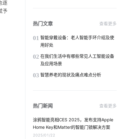
也逐
蓝牙技术特点介绍
智能工厂
赋予
可穿戴设备市场
智能餐具消毒柜
热门文章
查看更多
物联网存储
智能家居平台
01
智能穿戴设备：老人智能手环介绍及使
用好处
智能门禁系统
办公楼宇
02
在我们生活中有哪些常见人工智能设备
及应用场景
智能慢煮机方案
智能灯泡
03
智慧养老的现状及痛点难点分析
传感器方案公司
智慧社区养老方案
灯饰十大品牌
热门新闻
查看更多
智能家居在厨房中的表现如何吸引消费者
涂鸦智能亮相CES 2025，发布支持Apple 
matter协议
智慧酒店客房方案
Home Key和Matter的智能门锁解决方案
2025/01/22