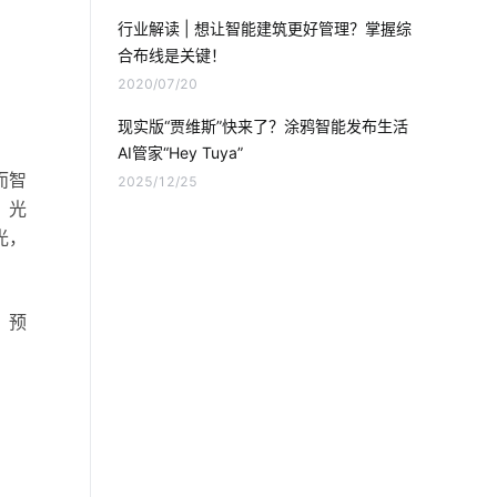
智能扫地机定位技术
人工智能技术
行业解读 | 想让智能建筑更好管理？掌握综
合布线是关键！
智能取暖器方案商推荐
智能家居优势
2020/07/20
工业物联网解决方案
智慧节能应用案例
现实版“贾维斯”快来了？涂鸦智能发布生活
AI管家“Hey Tuya”
工业传感器开发
物联网与区块链
而智
2025/12/25
，光
智能防盗
智能家居企业
光，
温湿度控制系统设计
无线局域网
，预
大家电智能化
智能家居具备功能
生物传感器开发方案
电力监控
智能窗帘用途
物联网医疗硬件有哪些
国内智能门锁普
仪器仪表制造产业