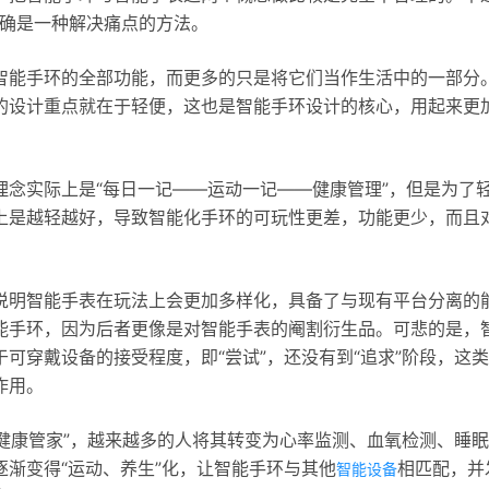
的确是一种解决痛点的方法。
智能手环的全部功能，而更多的只是将它们当作生活中的一部分
的设计重点就在于轻便，这也是智能手环设计的核心，用起来更
念实际上是“每日一记——运动一记——健康管理”，但是为了
上是越轻越好，导致智能化手环的可玩性更差，功能更少，而且
说明智能手表在玩法上会更加多样化，具备了与现有平台分离的
能手环，因为后者更像是对智能手表的阉割衍生品。可悲的是，
可穿戴设备的接受程度，即“尝试”，还没有到“追求”阶段，这
作用。
“健康管家”，越来越多的人将其转变为心率监测、血氧检测、睡
渐变得“运动、养生”化，让智能手环与其他
相匹配，并
智能设备