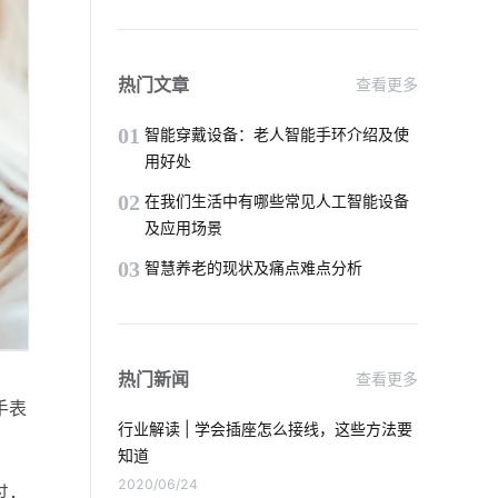
MEMS在物联网推动下如何变革
智能影音系统
智能家居特点
热门文章
查看更多
物联网架构层
智能家居开发
01
智能穿戴设备：老人智能手环介绍及使
用好处
物联网的潜力
物联网云模式
02
在我们生活中有哪些常见人工智能设备
及应用场景
智能家居终端
03
智慧养老的现状及痛点难点分析
为什么共享汽车却撑不下去了
智能化生活
智能指纹锁出现的必要性
热门新闻
查看更多
弱电系统
物联网通信
物联网办公
手表
行业解读 | 学会插座怎么接线，这些方法要
智慧节能应用案例
人工智能应用场景
知道
2020/06/24
过，