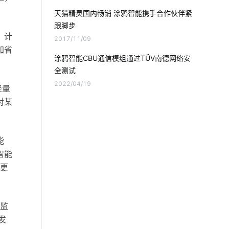
工业能耗管理
AI人脸识别系统
天猫精灵国内畅销 涂鸦智能携手合作伙伴紧
跟脚步
智慧食堂人工智能
Matter解决方案
。计
2017/11/09
加省
GPS定位器
智慧教室开发方案
涂鸦智能CBU通信模组通过TÜV南德网络安
全测试
智能电饭煲系统
智能家居监测系统
2022/04/19
轻量
涂鸦开发者平台
电动伸缩门
对某
血糖检测仪方案设计
智慧食堂前景分析
能
智能牙刷
智能窗帘新面貌
智能
类更
数据中心
智能家居平台
物联网云
压力传感器开发方案
智能家居系统
眠监
发
工业物联网解决方案
智能鞋柜作用