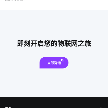
OCPP协议
物联网领域
共享按摩椅app开发
智能水杯作用
智慧餐厅系统解决方案
智能传感器功能结构
智能穿戴
智能扫地机器人功能有什么用处
IoT产品开发成功秘诀
智能家居应用方面
智能家居照明系统
即刻开启您的物联网之旅
智慧酒店功能模块组成
智能家居传感器应用
立即咨询