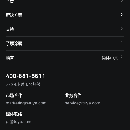
平台
TuyaOS
解决方案
MCU 接入
Cube 智慧私有云
支持
App SDK
智慧酒店
开发者社区
智能小程序
了解涂鸦
智慧租住
帮助中心
IoT Core
关于我们
智慧商照
语言
简体中文
在线咨询
Tuya Cobuilder
涂鸦新闻
智慧全屋&地产
简体中文
技术支持
400-881-8611
合规资质
智慧楼宇
English
行业百科
7×24小时服务热线
投资者关系
市场合作
业务合作
服务商合作
marketing@tuya.com
service@tuya.com
媒体联络
pr@tuya.com