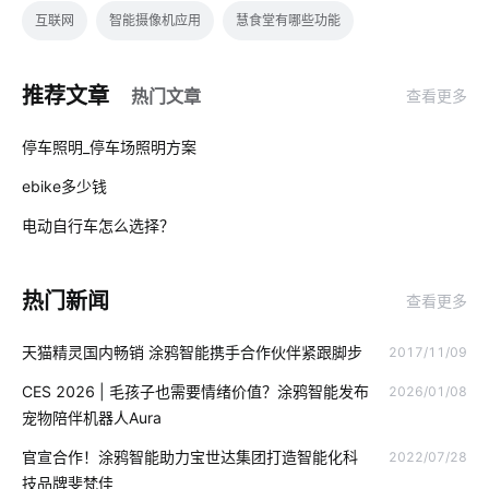
互联网
智能摄像机应用
慧食堂有哪些功能
移动物联网卡实名的意义
物联网技术的应用
推荐文章
热门文章
查看更多
穿戴设备芯片优势
智能家居终端
智能电力
01
停车照明_停车场照明方案
智能家居控制方式
物联网存储
楼宇自控系统
ebike多少钱
02
智能垃圾桶如何应用
物联网电视
物联网安全要点
电动自行车怎么选择？
03
别墅智能化设计方案
加湿器的功能
物联网如何正确理解
热门新闻
查看更多
智能路灯
智能机器人
物联网影响
智慧工业iot
天猫精灵国内畅销 涂鸦智能携手合作伙伴紧跟脚步
2017/11/09
工业降耗方案应用领域
什么叫物联网
气体检测仪智能化设计
CES 2026 | 毛孩子也需要情绪价值？涂鸦智能发布
2026/01/08
储能电池
智慧电力
边缘计算
智能定时开关控制器
宠物陪伴机器人Aura
我国芯片市场
智能开关厂家
物联网的发展趋势
官宣合作！涂鸦智能助力宝世达集团打造智能化科
2022/07/28
技品牌斐梵佳