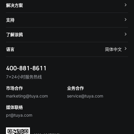
TuyaOS
解决方案
MCU 接入
Cube 智慧私有云
支持
App SDK
智慧酒店
开发者社区
智能小程序
了解涂鸦
智慧租住
帮助中心
IoT Core
关于我们
智慧商照
语言
简体中文
在线咨询
Tuya Cobuilder
涂鸦新闻
智慧全屋&地产
简体中文
技术支持
400-881-8611
合规资质
智慧楼宇
English
行业百科
7×24小时服务热线
投资者关系
市场合作
业务合作
服务商合作
marketing@tuya.com
service@tuya.com
媒体联络
pr@tuya.com