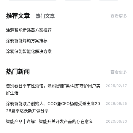
智能家居影响
ZigBee
智能家居功能
电动窗帘
推荐文章
热门文章
查看更多
无源物联网
智能手环方案
共享咖啡机
01
涂鸦智能断路器方案推荐
智能家居集中控制系统
物联网终端
智慧病房
涂鸦智能烤箱方案推荐
02
加湿器语音功能
智能家居加盟
智慧园区开发公司
涂鸦储能智能化解决方案‌
03
无线门铃
智能体脂开发秤方案
智能家居的远程控制
热门新闻
查看更多
现代生活的智能产品
IoT方案模块
小家电智能化
告别春日季节性烦恼，涂鸦智能“黑科技”守护用户美
2025/02/17
物联网电视
无线智能系统
物联网如何正确理解
好生活
智慧楼宇开发公司
无线摄像头
人工智能优势
物联网环境
涂鸦智能联合创始人、COO兼CFO杨懿受邀出席20
2026/06/25
26夏季达沃斯并做分享
工业物联网解决方案
物联网建筑领域
云平台
智慧暖通
智能产品 | 详解：智能开关开发产品的存在意义
2020/06/30
智慧工厂物料管理
智能家居灯光系统方案
智能血氧仪开发商