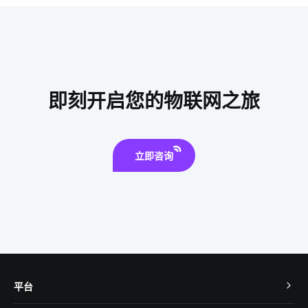
智慧灯杆建设
智能睡眠监测带产品
app开发流程
智能洗衣机未来发展趋势
一氧化碳传感器原理
智能影音系统
数字化工厂解决方案
即刻开启您的物联网之旅
立即咨询
平台