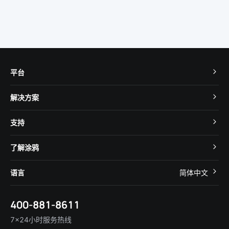
平台
TuyaOS
解决方案
MCU 接入
Cube 智慧私有云
支持
App SDK
智慧酒店
开发者社区
智能小程序
了解涂鸦
智慧租住
帮助中心
IoT Core
关于我们
智慧商照
语言
简体中文
在线咨询
Tuya Cobuilder
涂鸦新闻
智慧全屋&地产
简体中文
技术支持
400-881-8611
合规资质
智慧楼宇
English
行业百科
7×24小时服务热线
投资者关系