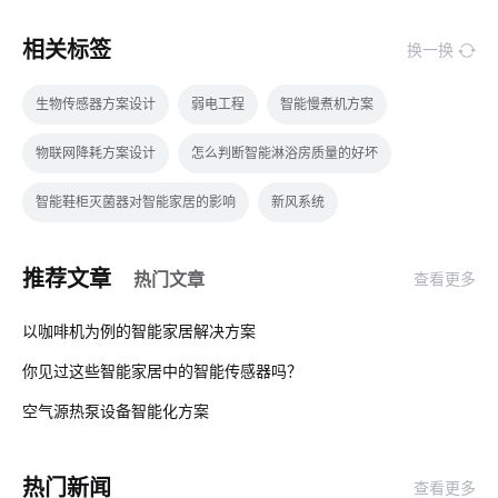
相关标签
换一换
生物传感器方案设计
弱电工程
智能慢煮机方案
物联网降耗方案设计
怎么判断智能淋浴房质量的好坏
智能鞋柜灭菌器对智能家居的影响
新风系统
生产降耗方案设计
智能呼吸机开发商
ZigBee物联网网关
推荐文章
热门文章
查看更多
5g
电工照明
共享咖啡机
智能消毒柜场景应用
01
以咖啡机为例的智能家居解决方案
物联网架构
加湿器作用
智能互动教学设备优势
你见过这些智能家居中的智能传感器吗？
02
加湿器的功能
智能井盖方案
农业传感器应用场景
空气源热泵设备智能化方案
03
智能灯控
能源管理解决方案
智慧办公空间方案
热门新闻
查看更多
IoT解决方案
智能家居照明
数据中心