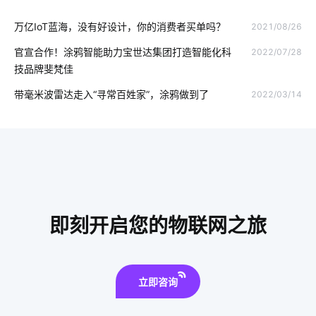
万亿IoT蓝海，没有好设计，你的消费者买单吗？
2021/08/26
智慧节电系统解决方案
物联网统计
穿戴传感器方案设计
官宣合作！涂鸦智能助力宝世达集团打造智能化科
2022/07/28
智能体脂秤方案内容
仿生传感器方案设计
节能灯品牌
技品牌斐梵佳
分布式光伏
调灯开关
可视化门铃
智能上料系统
带毫米波雷达走入“寻常百姓家”，涂鸦做到了
2022/03/14
智能体脂秤作用是什么
智慧食堂设计方案
别墅智能化设计方案
智能鞋柜解有哪些作用
zigbee智能家居系统
量子传感器应用领域
mes
ZigBee
智能终端
工业互联网的意思
物联网通信协议
即刻开启您的物联网之旅
什么是智能锁技术
智慧零售硬件开发方案
智能枕头的功能
立即咨询