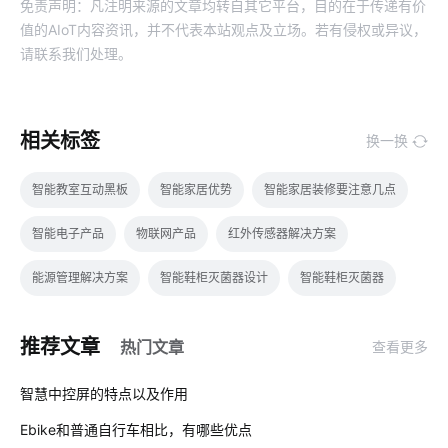
免责声明：凡注明来源的文章均转自其它平台，目的在于传递有价
值的AIoT内容资讯，并不代表本站观点及立场。若有侵权或异议，
请联系我们处理。
相关标签
换一换
智能教室互动黑板
智能家居优势
智能家居装修要注意几点
智能电子产品
物联网产品
红外传感器解决方案
能源管理解决方案
智能鞋柜灭菌器设计
智能鞋柜灭菌器
医疗传感器解决方案
ZigBee技术优势
智能家居品牌排行
推荐文章
热门文章
查看更多
智慧食堂方案公司
一氧化碳传感器应用场景
智能家居加盟
01
智慧中控屏的特点以及作用
摄像头功能
智慧节电系统开发方案
智能传感器应用开发
Ebike和普通自行车相比，有哪些优点
02