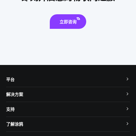
立即咨询
平台
TuyaOS
解决方案
MCU 接入
Cube 智慧私有云
支持
App SDK
智慧酒店
开发者社区
智能小程序
了解涂鸦
智慧租住
帮助中心
IoT Core