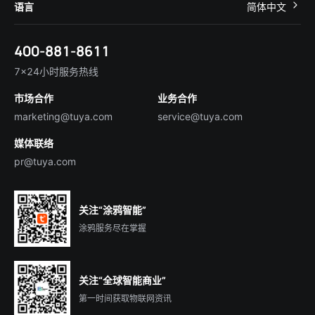
关于我们
智慧商照
语言
简体中文
在线咨询
Tuya Cobuilder
涂鸦新闻
智慧全屋&地产
简体中文
技术支持
400-881-8611
合规资质
智慧楼宇
English
行业百科
7×24小时服务热线
投资者关系
市场合作
业务合作
服务商合作
marketing@tuya.com
service@tuya.com
媒体联络
pr@tuya.com
关注“涂鸦智能”
涂鸦服务尽在掌握
关注“全球智能商业”
第一时间获取物联网资讯