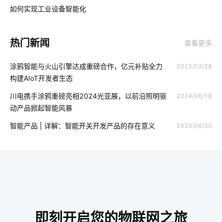
家庭背景音乐系统方案
智能睡眠监测带介绍
如何实现工业设备智能化
03
智能车载空气净化器
共享自习室解决方案
WI-FI6
热门新闻
查看更多
无线智能系统方案
人体感应灯
智能楼宇系统开发方案
涂鸦智能与火山引擎达成重磅合作，亿元补贴全力
2025/02/28
网线插座
智能门锁普及率
物联网数据集成
户外电源
构建AIoT开发者生态
智能消毒柜场景应用
无线开关插座
智慧能源
智能云
川电携手涂鸦重磅亮相2024光亚展，以前沿照明驱
2024/06/18
动产品掀起智能风暴
led灯品牌排行前十
IoT物联网
智能环境监测系统
智能产品 | 详解：智能开关开发产品的存在意义
2020/06/30
物联网专用卡应用
移动物联网卡实名的意义
零碳
生产智能管理系统
智能配电
如何挑选理疗仪
智能水龙头开发商有哪些
传统家装走向智能家装
智能门锁重要性
智能家居无线技术
模块化发展方向
即刻开启您的物联网之旅
AI人脸识别系统
智能净水器普及程度不高原因