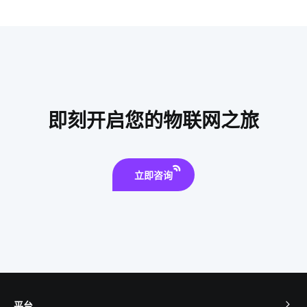
医疗设备市场发展受哪些影响
为什么共享汽车却撑不下去了
工业互联网
如何实现IoT公司的转型
工业IOT方案
生物传感器开发方案
智能扫地机器人工作原理
智能家居装修要注意几点
智能血糖仪方案设计
即刻开启您的物联网之旅
智能产品制造方案
企业物联网
球灯泡智能化
智能枕头的方案设计
物联网产品
智能社区解决方案
立即咨询
平台