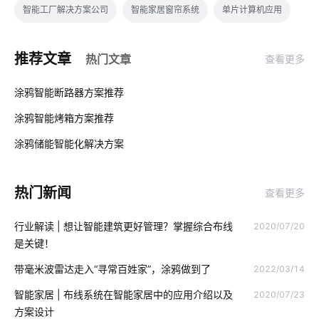
智能工厂解决方案公司
智能家居窗帘系统
单片计算机应用
什么是IoT
智能家居开关
智能舒适家居
推荐文章
热门文章
查看更多
智能门锁中的报警芯片
智能血糖仪为用户检测血糖状况
01
涂鸦智能断路器方案推荐
智能家居系统推荐
可穿戴传感器开发方案
智能家居开发
涂鸦智能烤箱方案推荐
02
无线局域网
工业传感器开发
智能电饭煲如何改善烹饪模式
涂鸦储能智能化解决方案‌
03
智能家居未来普及化
中控屏
智能家居家电控制系统
热门新闻
查看更多
车牌识别系统
物联网怎样改变航空业
气体传感器开发
行业解读 | 想让智能建筑更好管理？掌握综合布线
2020/07/20
智能家居品牌
智能空调床垫
智能家居远程控制
是关键！
智能工业方案供应商
智慧图书馆十大厂家
门锁开发
带毫米波雷达走入“寻常百姓家”，涂鸦做到了
2022/03/14
无线智能
智能家装行业
家庭指纹防盗门锁
智能家居 | 布线系统在智能家居中的应用介绍以及
2020/07/23
方案设计