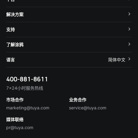
TuyaOS
解决方案
MCU 接入
Cube 智慧私有云
支持
App SDK
智慧酒店
开发者社区
智能小程序
了解涂鸦
智慧租住
帮助中心
IoT Core
关于我们
智慧商照
语言
简体中文
在线咨询
Tuya Cobuilder
涂鸦新闻
智慧全屋&地产
简体中文
技术支持
400-881-8611
合规资质
智慧楼宇
English
行业百科
7×24小时服务热线
投资者关系
市场合作
业务合作
服务商合作
marketing@tuya.com
service@tuya.com
媒体联络
pr@tuya.com