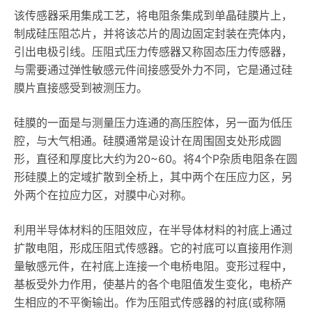
该传感器采用集成工艺，将电阻条集成到单晶硅膜片上，
制成硅压阻芯片，并将该芯片的周边固定封装在壳体内，
引出电极引线。压阻式压力传感器又称固态压力传感器，
与需要通过弹性敏感元件间接感受外力不同，它是通过硅
膜片直接感受到被测压力。
硅膜的一面是与测量压力连通的高压腔体，另一面为低压
腔，与大气相通。硅膜通常是设计在周围固支处形成圆
形，直径和厚度比大约为20~60。将4个P杂质电阻条在圆
形硅膜上的定域扩散到全桥上，其中两个在压应力区，另
外两个在拉应力区，对膜中心对称。
利用半导体材料的压阻效应，在半导体材料的衬底上通过
扩散电阻，形成压阻式传感器。它的衬底可以直接用作测
量敏感元件，在衬底上连接一个电桥电阻。变形过程中，
基板受外力作用，使基片的各个电阻值发生变化，电桥产
生相应的不平衡输出。作为压阻式传感器的衬底(或称隔