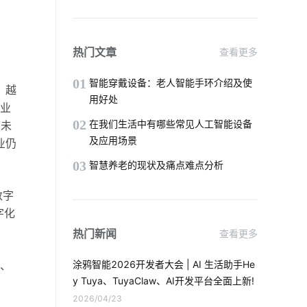
物联网是什么意思
电磁炉有哪些运作原理
热门文章
查看更多
传统家装走向智能家装
智能淋浴房质量
01
智能穿戴设备：老人智能手环介绍及使
，越
用好处
行业
太阳能节能灯
智能酒店客房控制系统
02
在我们生活中有哪些常见人工智能设备
。未
及应用场景
业仍
物联网云计算
智能化生活
03
智慧养老的现状及痛点难点分析
我们触手可及的智能家居有哪些
数字
智能车间管理系统
智能穿戴设备技术
字化
热门新闻
查看更多
智能门锁的优势有哪些
物联网与区块链
R、
涂鸦智能2026开发者大会 | AI 生活助手He
智能照明系统开发
人体感应灯
y Tuya、TuyaClaw、AI开发平台全面上新!
2026/04/23