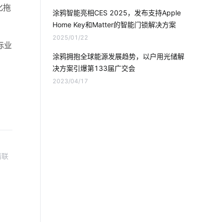
智能电饭煲系统
无线投影
化拖
涂鸦智能亮相CES 2025，发布支持Apple 
Home Key和Matter的智能门锁解决方案
家庭物联网自动化系统
2025/01/22
际业
智能节能解决方案公司
涂鸦拥抱全球能源发展趋势，以户用光储解
决方案引爆第133届广交会
无人值守场景开发方案
智慧教室
2023/04/17
追溯系统开发公司
物联网连接
智能家居电路安装
加湿器的功能
照明用白光LED
智能控制
请联
光伏发电站
气体检测仪方案
智慧工厂降耗方案
物联网开发人员
物联网数据
智能门锁报警芯片