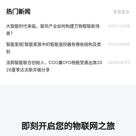
智能家居十大品牌
门禁市场
投资智能家居
热门新闻
查看更多
智慧农业中物联网技术应用
智慧农业中物联网
大智能时代来临，窗帘产业如何构建万物智联新场
2021/12/08
智能产品开发周期
智慧校园开发公司
智能小家电公司
景？
智慧食堂系统开发方案
智能节能系统设计
智能卧室方案
智能家居|智能家居中的智能遥控器有哪些结构及类
2020/08/06
别
智能睡眠监测带介绍
如何发展云计算
智能家居解决方案
涂鸦智能联合创始人、COO兼CFO杨懿受邀出席20
2026/06/25
IoT是什么
智能睡眠监测带如何检测睡眠
26夏季达沃斯并做分享
食堂刷卡消费系统方案
物联网的优势
行车记录仪的作用
智慧酒店开发公司
物联网知识
开发电子产品
测试标签
智慧办公空间设计方案
工业网关的作用
智能窗帘的优势
智能鞋柜功能
智能水龙头开发商有哪些
电力物联网的应用
即刻开启您的物联网之旅
不会养植物却想拥有盆栽该怎么办