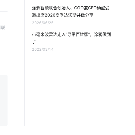
智能垃圾桶隐藏功能
自动感应垃圾桶
涂鸦智能联合创始人、COO兼CFO杨懿受
邀出席2026夏季达沃斯并做分享
智能空间
智慧酒店客房方案
2026/06/25
请联
照明产品开发
IoT解决方案
带毫米波雷达走入“寻常百姓家”，涂鸦做到
了
物联网需求分析
开发电子产品
2022/03/14
量子传感器设计方案
酒店节能方案
智能家居十大品牌
物联网功能
节能灯品牌
智慧城市
充电站
智能家居设计方案
家电智能门锁选购要点
智能扫地机器人功能
智能LED泛光灯