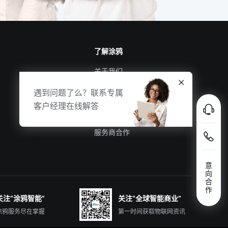
了解涂鸦
关于我们
涂鸦新闻
遇到问题了么？联系专属
合规资质
客户经理在线解答
投资者关系
服务商合作
意
向
合
作
关注“涂鸦智能”
关注“全球智能商业”
涂鸦服务尽在掌握
第一时间获取物联网资讯