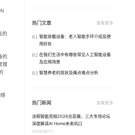
智能洗衣机放置技巧
5G时代
N
智慧食堂创新点
空调寿命延长
热门文章
查看更多
业的
工业生产节能方案
物联网需求
01
智能穿戴设备：老人智能手环介绍及使
用好处
智能小家电公司
5g
02
在我们生活中有哪些常见人工智能设备
备的
及应用场景
管理
智慧食堂未来发展趋势
智能厨房电器
的
03
智慧养老的现状及痛点难点分析
无线智能系统方案
智能床如何影响人们的生活
IoT是什么
网络
热门新闻
查看更多
为什么共享汽车却撑不下去了
灯控开关
涂鸦智能亮相2026光亚展，三大专场论坛
IoT通信技术应用
能耗管理系统方案
深度解读AI Home未来风口
2026/06/11