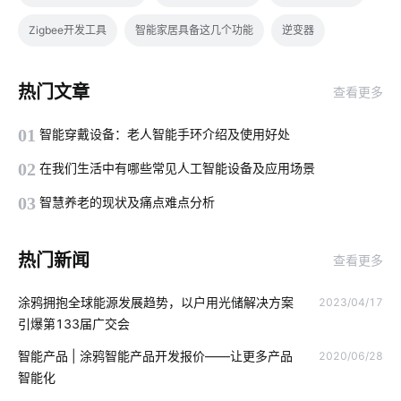
Zigbee开发工具
智能家居具备这几个功能
逆变器
智能传感器开发方案
智慧医院
智慧食堂功能有哪些
热门文章
查看更多
家中可以安装哪些安全设备
弱电工程
01
智能穿戴设备：老人智能手环介绍及使用好处
一氧化碳传感器设计方案
智能化系统
02
在我们生活中有哪些常见人工智能设备及应用场景
花卉栽培中的IoT技术应用
冰箱智能化
03
智慧养老的现状及痛点难点分析
智能家居在卧室中的表现如何吸引消费者
智慧用电应用场景
热门新闻
查看更多
物联网与人工智能
智能无线插座
监测系统
涂鸦拥抱全球能源发展趋势，以户用光储解决方案
2023/04/17
智能体脂秤开发方案
智能管理系统
家庭背景音乐系统
引爆第133届广交会
智慧工业应用实例
传感器智能化开发公司
智能产品 | 涂鸦智能产品开发报价——让更多产品
2020/06/28
智能化
无人值守系统开发公司
电子感应垃圾桶