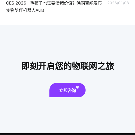
CES 2026 | 毛孩子也需要情绪价值？涂鸦智能发布
2026/01/08
气体传感器智能化设计
智慧楼宇开发方案
宠物陪伴机器人Aura
智能净水器的功能是什么
生产降耗系统的公司
电动平衡车原理
智能硬件系统开发公司
智慧办公空间设计
未来智能穿戴市场
智能水杯有什么作用
人体传感器方案
食堂智能化改造
医疗传感器方案设计
智能洗衣机放置技巧
即刻开启您的物联网之旅
AI Agent
太阳能光伏发电
工业物联网
智能手环系统开发公司
智能门锁的优势有哪些
立即咨询
如何选择可穿戴设备芯片
智能制造硬件系统