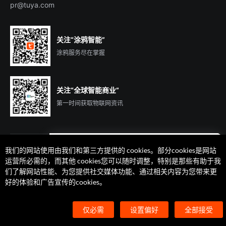
pr@tuya.com
关注“涂鸦智能”
涂鸦服务尽在掌握
关注“全球智能商业”
第一时间获取物联网资讯
我们的网站使用由我们和第三方提供的 cookies。部分cookies是网站
遇到问题了么？联系专属
运营所必需的，而其他 cookies您可以随时调整，特别是那些有助于我
客户经理在线解答
们了解网站性能、为您提供社交媒体功能、通过相关内容为您带来更
法律声明
隐私协议
加州隐私权利声明
服务条款
好的体验和广告宣传的cookies。
廉正合规
安全应急响应中心
Cookie 喜好设置
©2014-2026 杭州涂鸦信息技术有限公司 版权
仅必需
设置偏好
全部接受
浙ICP备2022000504号
浙B2-20210233号
浙公网安备33010602004238号