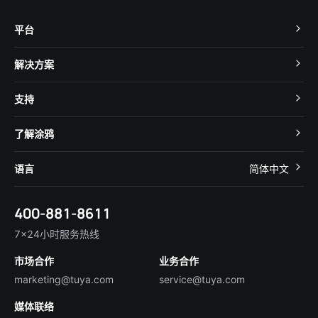
平台
TuyaOS
解决方案
MCU 接入
Cube 智慧私有云
支持
App SDK
智慧酒店
开发者社区
智能小程序
了解涂鸦
智慧租住
帮助中心
IoT Core
关于我们
智慧商照
语言
简体中文
在线咨询
Tuya Cobuilder
涂鸦新闻
智慧全屋&地产
简体中文
技术支持
400-881-8611
合规资质
智慧楼宇
English
行业百科
7×24小时服务热线
投资者关系
市场合作
业务合作
服务商合作
marketing@tuya.com
service@tuya.com
媒体联络