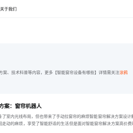
关于我们
方案、技术科普等内容，更多【智能窗帘设备有哪些】详情需关注
涂鸦
方案：窗帘机器人
善了室内光线布局，但也带来了手动拉窗帘的麻烦智能窗帘解决方案设计
回走动的麻烦，享受了智能舒适的生活但是面对智能窗帘解决方案高价费
少人望而却步但，有它就够了不需要拆除原有的窗帘和配件，只需要在窗