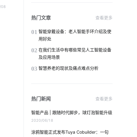
最流行的智能马桶
IoT蓝牙解决方案
办公
/08
有特
智能科技是怎样影响未来的生活
热门文章
查看更多
01
智能冰箱
智能睡眠监测带如何检测睡眠
01
智能穿戴设备：老人智能手环介绍及使
用好处
车牌识别系统
ZigBee
02
在我们生活中有哪些常见人工智能设备
及应用场景
智能扫地机器人工作原理
03
智慧养老的现状及痛点难点分析
物联网的预测性维护应如何去做
智能门锁的弱点
设备连接
热门新闻
查看更多
智能淋浴房质量
工业降耗方案设计
智能产品 | 跟随时代脚步，球灯泡智能升级
智能消毒柜餐具消毒方案
2020/06/18
涂鸦智能正式发布Tuya Cobuilder：一句
磁光效应传感器有哪些
物联网生态