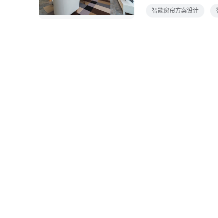
杆上安装智能窗帘机器
智能窗帘方案设计
学校公共空间等现有市
别合适的产品来覆盖庞
9年全球智能窗帘解决方