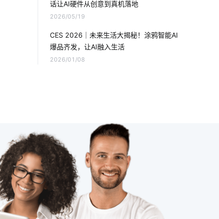
话让AI硬件从创意到真机落地
2026/05/19
温湿度传感器开发
云计算平台搭建
CES 2026｜未来生活大揭秘！涂鸦智能AI
智能安全
智能家居生活
爆品齐发，让AI融入生活
2026/01/08
智能可穿戴设备方案设计
智能小家电方案商家
大家电智能升级
工业设备节能改造方案
智能家庭影院解决方案
智能网关
智慧食堂系统有哪些
物联网无人机
磁性开关
智慧食堂未来发展趋势
智能门锁
智能灯泡系统