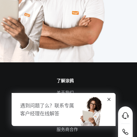
如何挑选理疗仪
家用智能机器人有哪些
智能窗帘的优势是什么
可穿戴传感器开发方案
温湿度传感器开发板
量子传感器开发方案
IoT平台如何选择
光疗
智能手环方案
了解涂鸦
关于我们
涂鸦新闻
遇到问题了么？联系专属
合规资质
客户经理在线解答
投资者关系
服务商合作