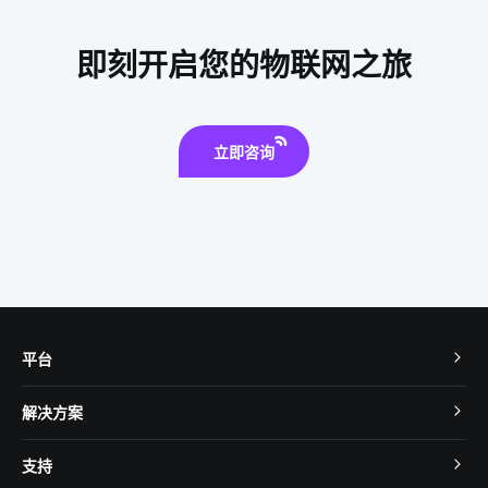
有毒气体传感器模组
智能家居服务商
电动三轮车
即刻开启您的物联网之旅
加湿器作用
智能体脂秤作用是什么
智能拐杖
冰箱智能化
智能牙刷
智能硬件开发
立即咨询
平台
TuyaOS
解决方案
MCU 接入
Cube 智慧私有云
支持
App SDK