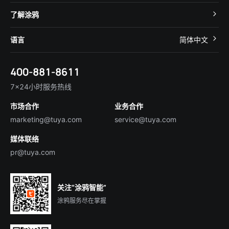
智慧酒店
开发者社区
智能小程序
了解涂鸦
智慧租住
帮助中心
IoT Core
关于我们
智慧商照
语言
简体中文
在线咨询
Tuya Cobuilder
涂鸦新闻
智慧全屋&地产
简体中文
技术支持
400-881-8611
合规资质
智慧楼宇
English
行业百科
7×24小时服务热线
投资者关系
市场合作
业务合作
服务商合作
marketing@tuya.com
service@tuya.com
媒体联络
pr@tuya.com
关注“涂鸦智能”
涂鸦服务尽在掌握