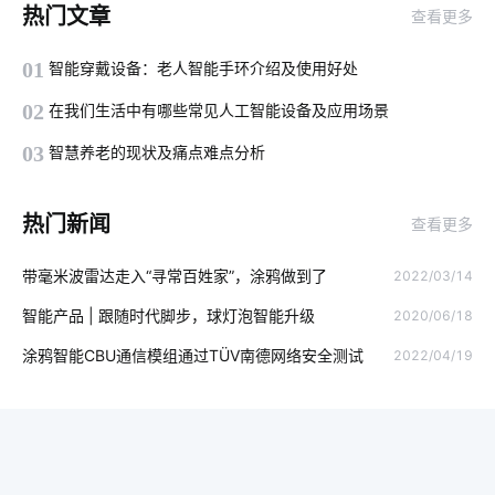
热门文章
查看更多
智能家居发展原因
构建物联网产品步骤
智能枕头的方案设计
01
智能穿戴设备：老人智能手环介绍及使用好处
智能家居具备功能
智能办公室
卧室智能家居系统方案
02
在我们生活中有哪些常见人工智能设备及应用场景
Matter插座解决方案
智能冰箱
物联网与区块链
03
智慧养老的现状及痛点难点分析
物联网app开发
物联网建筑业
太阳能光伏发电
热门新闻
查看更多
5G网络商用进程
家庭物联网自动化系统
消毒柜真的有用吗
带毫米波雷达走入“寻常百姓家”，涂鸦做到了
2022/03/14
智能家居集成系统功能
太阳能电池板
物联网通信
智能产品 | 跟随时代脚步，球灯泡智能升级
2020/06/18
虹膜识别技术
智能工厂方案提供商
模块化发展方向
涂鸦智能CBU通信模组通过TÜV南德网络安全测试
2022/04/19
共享教室解决方案设计
工业能耗解决方案
选购智能门锁要点
物联网传感器
智能家居模式
灯光控制系统
智能家居有哪些优势
智能穿戴市场
物联网管理