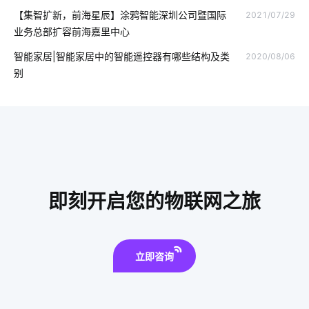
【集智扩新，前海星辰】涂鸦智能深圳公司暨国际
2021/07/29
工业生产节能方案
智能电饭煲系统设计
物联网维护
业务总部扩容前海嘉里中心
物联网新闻
IoT产品开发成功秘诀
无人值守解决方案
智能家居|智能家居中的智能遥控器有哪些结构及类
2020/08/06
别
气体传感器方案设计
物联网云平台
Matter电工方案
医疗领域中物联网技术应用
全球物联网发展受哪些影响
指纹智能门锁安装
智能家居的优点
智能体脂秤作用是什么
智能灯泡
工业物联网解决方案
空调究竟怕什么
即刻开启您的物联网之旅
智能慢煮机如何保证食材的原汁原味
智慧工厂解决方案
led灯品牌排行前十
智能消毒锅解决方案
立即咨询
智能家居防盗报警技术
智慧制造解决方案
智慧食堂的好处