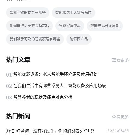
智能门锁的优势有哪些
智能家居十大知名品牌
如何选择可穿戴设备芯片
智能家居单品
智能产品开发周期
我们触手可及的智能家居有哪些
物联网产品
智慧农业传感器方案
智能擦玻璃机器人
热门文章
查看更多
物联网软件系统的关键
智能家居具备这几个功能
01
智能穿戴设备：老人智能手环介绍及使用好处
智能家居装修要注意几点
智能防盗报警系统
机场安全
02
在我们生活中有哪些常见人工智能设备及应用场景
智能马桶与传统马桶
网络摄像机
智能小家电公司
03
智慧养老的现状及痛点难点分析
楼宇智能化解决方案
智能猫眼
互联互通
热门新闻
查看更多
智能插座与智能家居
移动物联网卡
智能窗帘的优势是什么
万亿IoT蓝海，没有好设计，你的消费者买单吗？
2021/08/26
可穿戴智能设备
智能防盗报警
自动充电桩