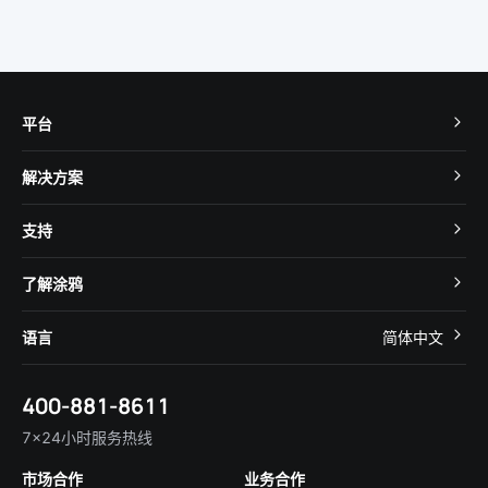
平台
TuyaOS
解决方案
MCU 接入
Cube 智慧私有云
支持
App SDK
智慧酒店
开发者社区
智能小程序
了解涂鸦
智慧租住
帮助中心
IoT Core
关于我们
智慧商照
语言
简体中文
在线咨询
Tuya Cobuilder
涂鸦新闻
智慧全屋&地产
简体中文
技术支持
400-881-8611
合规资质
智慧楼宇
English
行业百科
7×24小时服务热线
投资者关系
市场合作
业务合作
服务商合作