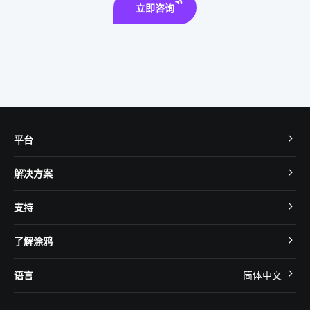
立即咨询
平台
TuyaOS
解决方案
MCU 接入
Cube 智慧私有云
支持
App SDK
智慧酒店
开发者社区
智能小程序
了解涂鸦
智慧租住
帮助中心
IoT Core
关于我们
智慧商照
语言
简体中文
在线咨询
Tuya Cobuilder
涂鸦新闻
智慧全屋&地产
简体中文
技术支持