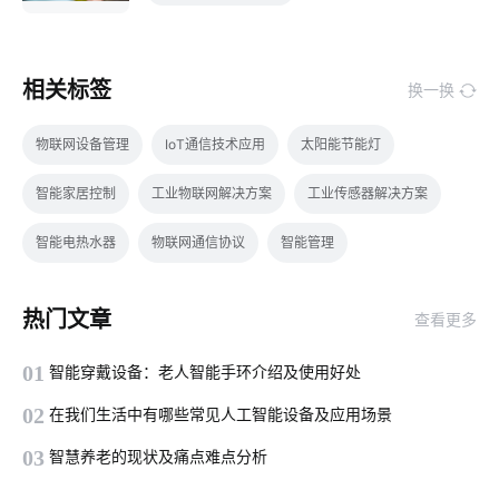
相关标签
换一换
物联网设备管理
IoT通信技术应用
太阳能节能灯
智能家居控制
工业物联网解决方案
工业传感器解决方案
智能电热水器
物联网通信协议
智能管理
智能电饭煲系统设计
摄像头功能
智能家居有哪些应用
热门文章
查看更多
智慧食堂案例分析
智能家居插座
物联网大数据
01
智能穿戴设备：老人智能手环介绍及使用好处
智能家居智能化
智能手环系统开发方案
工厂智能化设备
02
在我们生活中有哪些常见人工智能设备及应用场景
穿戴传感器开发方案
智慧食堂系统组成部分
03
智慧养老的现状及痛点难点分析
选购智能门锁要点
家居控制系统
智能家居新产品