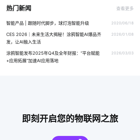
热门新闻
查看更多
智能家居十大品牌
人体传感器开发公司哪家好
物联网统计
智能产品 | 跟随时代脚步，球灯泡智能升级
2020/06/18
人脸识别测温
手机NFC是什么
智能垃圾桶方案
CES 2026｜未来生活大揭秘！涂鸦智能AI爆品齐
2026/01/08
智慧食堂系统的作用
智能开关功能
未来智能穿戴市场
发，让AI融入生活
家居智能升级
智能家居影响
IoT如何变革服务新时代
涂鸦智能发布2025年Q4及全年财报：“平台赋能
2026/03/03
+应用拓展”加速AI应用落地
智能工厂降耗方案
物联网平台
智能空气净化器主要功能
最流行的智能马桶
手机APP开发技术方案
物联网应用改变
物联网机器
无人便利店的概念
如何让灯饰从照明转变成为物联网
家庭物联网自动化系统发展趋势
即刻开启您的物联网之旅
智慧食堂方案
人工智能项目
云计算平台搭建
国内智能净水器
酒店式公寓系统方案