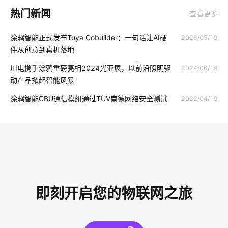
热门新闻
查看更多
儿童智能手表质量
智能取暖
物联网数据挖掘
涂鸦智能正式发布Tuya Cobuilder：一句话让AI硬
2026/05/19
物联网的发展趋势
产品开发
工业物联网解决方案
件从创意到真机落地
智能家居分接器
智能照明软件
智能家居应用方面
川电携手涂鸦重磅亮相2024光亚展，以前沿照明驱
2024/06/18
动产品掀起智能风暴
智能门锁
GPS定位器知识点
温湿度控制系统设计
涂鸦智能CBU通信模组通过TÜV南德网络安全测试
2022/04/19
智能家居新产品
智能家居DIY
能耗管理
行车记录仪的作用
云计算平台搭建
物联网平台
智能门锁的安全
智能可穿戴设备有哪些
蓝牙技术工作原理
智慧城市
智能呼吸机解决方案
智能家居方案
即刻开启您的物联网之旅
智能鞋柜解决方案
开关智能开发