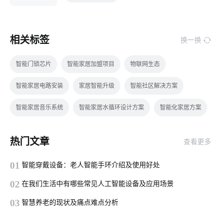
相关标签
换一换
智能门锁芯片
智能家居加盟项目
物联网生态
智能家居电路安装
家居智能升级
智能社区解决方案
智能家居音乐系统
智能家居水循环设计方案
智能化家居方案
智能产品开发周期
移动互联网
智能照明系统优势
热门文章
查看更多
物联网专业
智能家居产品设计
全屋智能设计方案
01
智能穿戴设备：老人智能手环介绍及使用好处
空气热泵
智能马桶好用在哪
智能产品方案
02
在我们生活中有哪些常见人工智能设备及应用场景
数据中心设计发展
5G网络商用进程
智能门锁有哪些解锁方式
03
智慧养老的现状及痛点难点分析
智慧食堂系统组成部分
Zigbee开发工具
物联网智能芯片