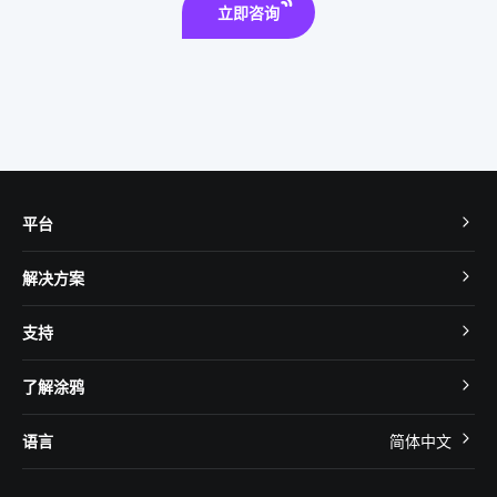
立即咨询
平台
TuyaOS
解决方案
MCU 接入
Cube 智慧私有云
支持
App SDK
智慧酒店
开发者社区
智能小程序
了解涂鸦
智慧租住
帮助中心
IoT Core
关于我们
智慧商照
语言
简体中文
在线咨询
Tuya Cobuilder
涂鸦新闻
智慧全屋&地产
简体中文
技术支持