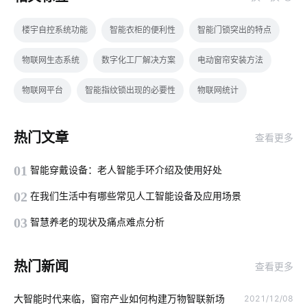
楼宇自控系统功能
智能衣柜的便利性
智能门锁突出的特点
物联网生态系统
数字化工厂解决方案
电动窗帘安装方法
物联网平台
智能指纹锁出现的必要性
物联网统计
如何利用物联网提高产品质量
车牌识别系统
RFID技术
热门文章
查看更多
智能电饭煲系统设计
智能插座原理
无线门铃
01
智能穿戴设备：老人智能手环介绍及使用好处
智能床如何影响人们的生活
物联网如何正确理解
02
在我们生活中有哪些常见人工智能设备及应用场景
智慧农业传感器方案
磁性开关
智能手推车
03
智慧养老的现状及痛点难点分析
智能睡眠监测带
IoT解决方案
智能防盗系统
热门新闻
查看更多
IoT蓝牙解决方案
智能出库解决方案
智能家居装修要注意几点
大智能时代来临，窗帘产业如何构建万物智联新场
2021/12/08
智能制造节能方案
ioT
食堂智能化建设