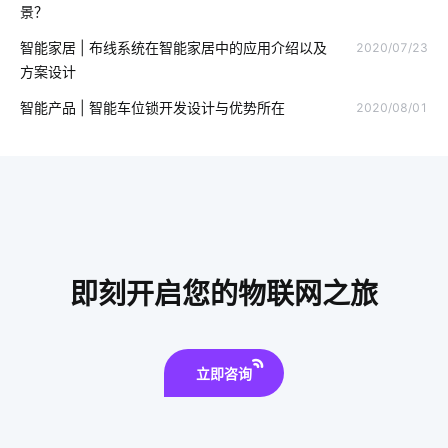
景？
选择智能空气净化器需要了解的事情
智能建筑开发
智能家居 | 布线系统在智能家居中的应用介绍以及
2020/07/23
方案设计
智能家电传感器开发公司
智慧食堂系统提供商
智能产品 | 智能车位锁开发设计与优势所在
2020/08/01
智能血糖仪方案设计
智慧民宿
球灯泡智能
智能穿戴设备技术
智能空气净化器
物联网机器
智能化办公
物联网驱动
智能消毒锅如何保持自我清洁
云云对接
zigbee智能家居系统
智能家居智能化
即刻开启您的物联网之旅
能耗节能管理系统公司
工厂智能化改造方案
智能体脂秤方案内容
灯光控制系统
智能门锁与普通门锁
立即咨询