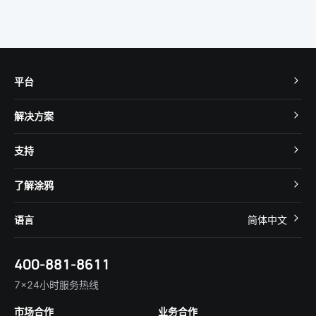
平台
TuyaOS
解决方案
MCU 接入
Cube 智慧私有云
支持
App SDK
智慧酒店
开发者社区
智能小程序
了解涂鸦
智慧租住
帮助中心
IoT Core
关于我们
智慧商照
语言
简体中文
在线咨询
Tuya Cobuilder
涂鸦新闻
智慧全屋&地产
简体中文
技术支持
400-881-8611
合规资质
智慧楼宇
English
行业百科
7×24小时服务热线
投资者关系
市场合作
业务合作
服务商合作